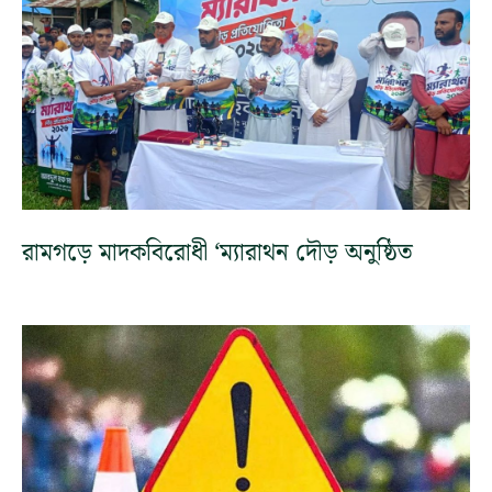
রামগড়ে মাদকবিরোধী ‘ম্যারাথন দৌড় অনুষ্ঠিত