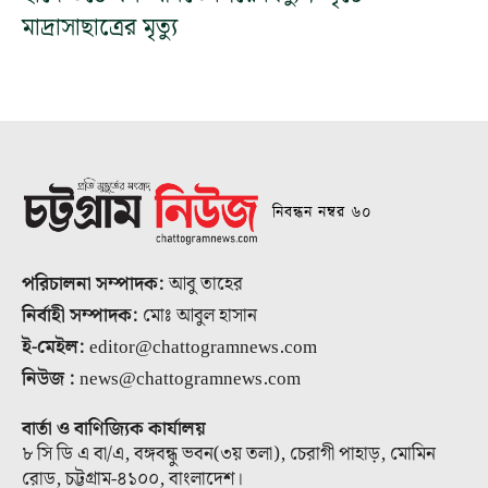
মাদ্রাসাছাত্রের মৃত্যু
নিবন্ধন নম্বর ৬০
পরিচালনা সম্পাদক:
আবু তাহের
নির্বাহী সম্পাদক:
মোঃ আবুল হাসান
ই-মেইল:
editor@chattogramnews.com
নিউজ :
news@chattogramnews.com
বার্তা ও বাণিজ্যিক কার্যালয়
৮ সি ডি এ বা/এ, বঙ্গবন্ধু ভবন(৩য় তলা), চেরাগী পাহাড়, মোমিন
রোড, চট্টগ্রাম-৪১০০, বাংলাদেশ।