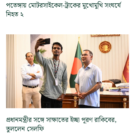
পতেঙ্গায় মোটরসাইকেল-ট্রাকের মুখোমুখি সংঘর্ষে
নিহত ২
প্রধানমন্ত্রীর সঙ্গে সাক্ষাতের ইচ্ছা পূরণ রাকিবের,
তুললেন সেলফি