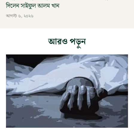
দিলেন সাইফুল আলম খান
আগস্ট ৬, ২০২৬
আরও পড়ুন