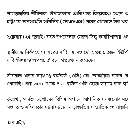
খাগড়াছড়ির দীঘিনালা উপজেলায় আধিপত্য বিস্তারকে কেন্দ্র 
চট্টগ্রাম জনসংহতি সমিতির (জেএসএস) মধ্যে গোলাগুলির খবর 
শুক্রবার (২৫ জুলাই) রাতে উপজেলার জোড়া সিন্ধু কার্বরিপাড়ায় 
স্থানীয় ও নির্ভরযোগ্য সূত্রের দাবি, এ সংঘর্ষে অন্তত চারজন
দাবি ‘মিথ্যা ও অপপ্রচার’ বলে প্রত্যাখ্যান করেছে।
দীঘিনালা থানার ভারপ্রাপ্ত কর্মকর্তা (ওসি) মো. জাকারিয়া 
পেয়েছি। প্রায় ৩০০ থেকে ৪০০ রাউন্ড গুলি ছোড়া হয়েছে বলে স্
উল্লেখ্য, পার্বত্য চট্টগ্রামের বিভিন্ন অঞ্চলে আঞ্চলিক দলগুলোর ম
সংঘাত ও সহিংসতার ঘটনা ঘটছে। নাড়াইছড়ির সাম্প্রতিক গোলাগুল
আর এইচ/