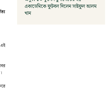
একাডেমিকে ফুটবল দিলেন সাইফুল আলম
ত্য
খান
আগস্ট ৬, ২০২৬
 এই
খবর
ি।
 করে