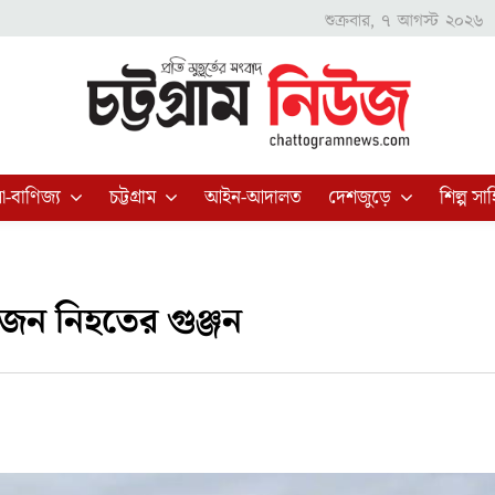
শুক্রবার, ৭ আগস্ট ২০২৬
া-বাণিজ্য
চট্টগ্রাম
আইন-আদালত
দেশজুড়ে
শিল্প সাহ
৪ জন নিহতের গুঞ্জন