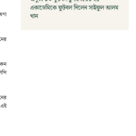
একাডেমিকে ফুটবল দিলেন সাইফুল আলম
োষণা
খান
আগস্ট ৬, ২০২৬
নের
কেন
িপি
নের
 এই