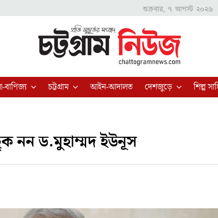
শুক্রবার, ৭ আগস্ট ২০২৬
া-বাণিজ্য
চট্টগ্রাম
আইন-আদালত
দেশজুড়ে
শিল্প সাহ
ুক নন ড.মুহাম্মদ ইউনূস