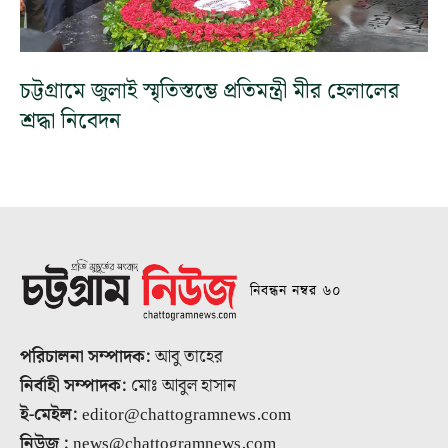
চট্টগ্রামে জুলাই স্মৃতিস্তম্ভে প্রতিমন্ত্রী মীর হেলালের
শ্রদ্ধা নিবেদন
নিবন্ধন নম্বর ৬০
পরিচালনা সম্পাদক:
আবু তাহের
নির্বাহী সম্পাদক:
মোঃ আবুল হাসান
ই-মেইল:
editor@chattogramnews.com
নিউজ :
news@chattogramnews.com