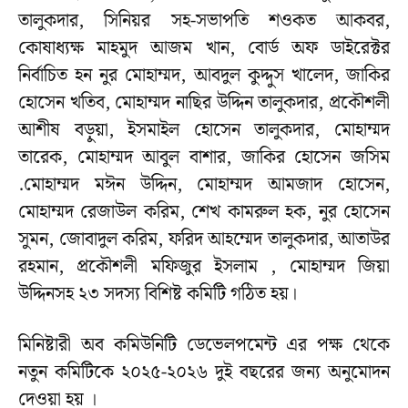
তালুকদার, সিনিয়র সহ-সভাপতি শওকত আকবর,
কোষাধ্যক্ষ মাহমুদ আজম খান, বোর্ড অফ ডাইরেক্টর
নির্বাচিত হন নুর মোহাম্মদ, আবদুল কুদ্দুস খালেদ, জাকির
হোসেন খতিব, মোহাম্মদ নাছির উদ্দিন তালুকদার, প্রকৌশলী
আশীষ বড়ুয়া, ইসমাইল হোসেন তালুকদার, মোহাম্মদ
তারেক, মোহাম্মদ আবুল বাশার, জাকির হোসেন জসিম
.মোহাম্মদ মঈন উদ্দিন, মোহাম্মদ আমজাদ হোসেন,
মোহাম্মদ রেজাউল করিম, শেখ কামরুল হক, নুর হোসেন
সুমন, জোবাদুল করিম, ফরিদ আহম্মেদ তালুকদার, আতাউর
রহমান, প্রকৌশলী মফিজুর ইসলাম , মোহাম্মদ জিয়া
উদ্দিনসহ ২৩ সদস্য বিশিষ্ট কমিটি গঠিত হয়।
মিনিষ্টারী অব কমিউনিটি ডেভেলপমেন্ট এর পক্ষ থেকে
নতুন কমিটিকে ২০২৫-২০২৬ দুই বছরের জন‍্য অনুমোদন
দেওয়া হয় ।