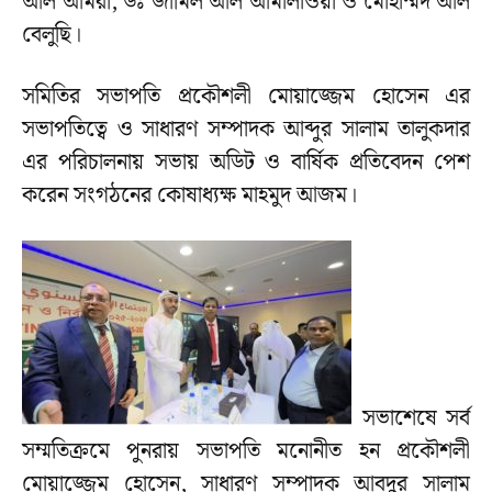
আল আমরী, ডঃ জামিল আল আমালাওয়ী ও মোহাম্মদ আল
বেলুছি।
সমিতির সভাপতি প্রকৌশলী মোয়াজ্জেম হোসেন এর
সভাপতিত্বে ও সাধারণ সম্পাদক আব্দুর সালাম তালুকদার
এর পরিচালনায় সভায় অডিট ও বার্ষিক প্রতিবেদন পেশ
করেন সংগঠনের কোষাধ্যক্ষ মাহমুদ আজম।
সভাশেষে সর্ব
সম্মতিক্রমে পুনরায় সভাপতি মনোনীত হন প্রকৌশলী
মোয়াজ্জেম হোসেন, সাধারণ সম্পাদক আবদুর সালাম