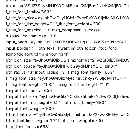
pp_msg=”SSd2ZSUyMHJlYWQlMjBhbmQlMjBhY2NlcHQlMjB0aGU
f_title_font_family=”653″
f_title_font_size=”eyJhbGwiOiIyNCIsInBvcnRyYWl0IjoiMjAiLCJs
f_title_font_line_height=”1″ f_title_font_weight=”700″
f_title_font_spacing=”-1″ msg_composer=”success”
display=”column” gap=”10″
input_padd=”eyJhbGwiOiIxNXB4IDEwcHgiLCJsYW5kc2NhcGUiO
input_border=”1″ btn_text=”I want in” btn_tdicon=”tdc-font-
tdmp tdc-font-tdmp-arrow-right”
btn_icon_size=”eyJhbGwiOiIxOSIsImxhbmRzY2FwZSI6IjE3Iiwic
btn_icon_space=”eyJhbGwiOiI1IiwicG9ydHJhaXQiOiIzIn0=”
btn_radius=”3″ input_radius=”3″ f_msg_font_family=”653″
f_msg_font_size=”eyJhbGwiOiIxMyIsInBvcnRyYWl0IjoiMTIifQ==”
f_msg_font_weight=”600″ f_msg_font_line_height=”1.4″
f_input_font_family=”653″
f_input_font_size=”eyJhbGwiOiIxNCIsImxhbmRzY2FwZSI6IjEzIiw
f_input_font_line_height=”1.2″ f_btn_font_family=”653″
f_input_font_weight=”500″
f_btn_font_size=”eyJhbGwiOiIxMyIsImxhbmRzY2FwZSI6IjEyIiwi
f_btn_font_line_height=”1.2″ f_btn_font_weight=”700″
f_pp_font_family=”653″