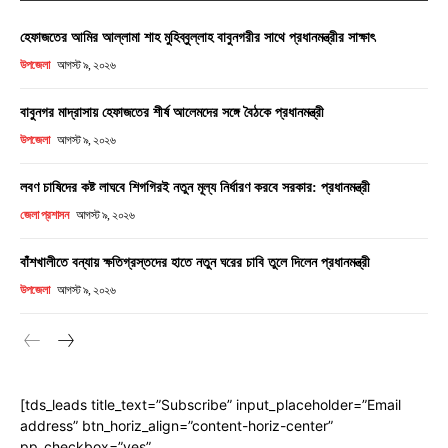
হেফাজতের আমির আল্লামা শাহ মুহিব্বুল্লাহ বাবুনগরীর সাথে প্রধানমন্ত্রীর সাক্ষাৎ
উপজেলা
আগস্ট ৯, ২০২৬
বাবুনগর মাদ্রাসায় হেফাজতের শীর্ষ আলেমদের সঙ্গে বৈঠকে প্রধানমন্ত্রী
উপজেলা
আগস্ট ৯, ২০২৬
লবণ চাষিদের কষ্ট লাঘবে শিগগিরই নতুন মূল্য নির্ধারণ করবে সরকার: প্রধানমন্ত্রী
জেলা প্রশাসন
আগস্ট ৯, ২০২৬
বাঁশখালীতে বন্যায় ক্ষতিগ্রস্তদের হাতে নতুন ঘরের চাবি তুলে দিলেন প্রধানমন্ত্রী
উপজেলা
আগস্ট ৯, ২০২৬
[tds_leads title_text=”Subscribe” input_placeholder=”Email
address” btn_horiz_align=”content-horiz-center”
pp_checkbox=”yes”