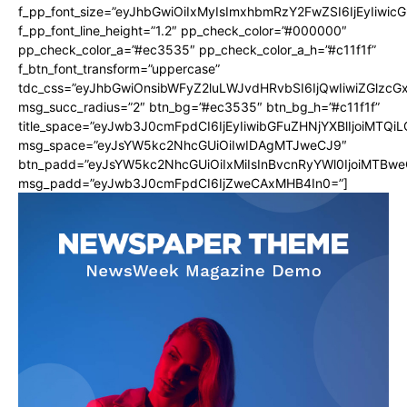
f_pp_font_size=”eyJhbGwiOiIxMyIsImxhbmRzY2FwZSI6IjEyIiwi
f_pp_font_line_height=”1.2″ pp_check_color=”#000000″
pp_check_color_a=”#ec3535″ pp_check_color_a_h=”#c11f1f”
f_btn_font_transform=”uppercase”
tdc_css=”eyJhbGwiOnsibWFyZ2luLWJvdHRvbSI6IjQwIiwiZGlz
msg_succ_radius=”2″ btn_bg=”#ec3535″ btn_bg_h=”#c11f1f”
title_space=”eyJwb3J0cmFpdCI6IjEyIiwibGFuZHNjYXBlIjoiMTQi
msg_space=”eyJsYW5kc2NhcGUiOiIwIDAgMTJweCJ9″
btn_padd=”eyJsYW5kc2NhcGUiOiIxMiIsInBvcnRyYWl0IjoiMTBwe
msg_padd=”eyJwb3J0cmFpdCI6IjZweCAxMHB4In0=”]