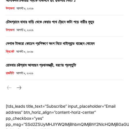
আলীকদম-চকরিয়া সড়কে একদিনে দুই দুর্ঘটনায় নিহত ১
উপজেলা
আগস্ট ৮, ২০২৬
চৌদ্দগ্রামে বাবার বাড়ি থেকে ফেরার পথে ট্রেনে কাটা পড়ে নারীর মৃত্যু
উপজেলা
আগস্ট ৮, ২০২৬
সেপাক টাকরো কোচেস প্রশিক্ষণে অংশ নিতে থাইল্যান্ড যাচ্ছেন সোহেল
ক্রিকেট
আগস্ট ৮, ২০২৬
রোববার চট্টগ্রাম আসছেন প্রধানমন্ত্রী, বরণের প্রস্তুতি
রাজনীতি
আগস্ট ৮, ২০২৬
[tds_leads title_text=”Subscribe” input_placeholder=”Email
address” btn_horiz_align=”content-horiz-center”
pp_checkbox=”yes”
pp_msg=”SSd2ZSUyMHJlYWQlMjBhbmQlMjBhY2NlcHQlMjB0aGU