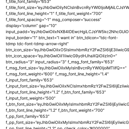
f_title_font_family=”653″
f_title_font_size=”eyJhbGwiOiIyNCIsInBvcnRyYWl0IjoiMjAiLCJs
f_title_font_line_height=”1″ f_title_font_weight=”700″
f_title_font_spacing=”-1″ msg_composer=”success”
display=”column” gap=”10″
input_padd=”eyJhbGwiOiIxNXB4IDEwcHgiLCJsYW5kc2NhcGUiO
input_border=”1″ btn_text=”I want in” btn_tdicon=”tdc-font-
tdmp tdc-font-tdmp-arrow-right”
btn_icon_size=”eyJhbGwiOiIxOSIsImxhbmRzY2FwZSI6IjE3Iiwic
btn_icon_space=”eyJhbGwiOiI1IiwicG9ydHJhaXQiOiIzIn0=”
btn_radius=”3″ input_radius=”3″ f_msg_font_family=”653″
f_msg_font_size=”eyJhbGwiOiIxMyIsInBvcnRyYWl0IjoiMTIifQ==”
f_msg_font_weight=”600″ f_msg_font_line_height=”1.4″
f_input_font_family=”653″
f_input_font_size=”eyJhbGwiOiIxNCIsImxhbmRzY2FwZSI6IjEzIiw
f_input_font_line_height=”1.2″ f_btn_font_family=”653″
f_input_font_weight=”500″
f_btn_font_size=”eyJhbGwiOiIxMyIsImxhbmRzY2FwZSI6IjEyIiwi
f_btn_font_line_height=”1.2″ f_btn_font_weight=”700″
f_pp_font_family=”653″
f_pp_font_size=”eyJhbGwiOiIxMyIsImxhbmRzY2FwZSI6IjEyIiwi
f_pp_font_line_height=”1.2″ pp_check_color=”#000000″