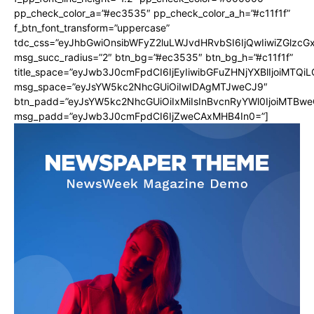
pp_check_color_a=”#ec3535″ pp_check_color_a_h=”#c11f1f”
f_btn_font_transform=”uppercase”
tdc_css=”eyJhbGwiOnsibWFyZ2luLWJvdHRvbSI6IjQwIiwiZGlz
msg_succ_radius=”2″ btn_bg=”#ec3535″ btn_bg_h=”#c11f1f”
title_space=”eyJwb3J0cmFpdCI6IjEyIiwibGFuZHNjYXBlIjoiMTQi
msg_space=”eyJsYW5kc2NhcGUiOiIwIDAgMTJweCJ9″
btn_padd=”eyJsYW5kc2NhcGUiOiIxMiIsInBvcnRyYWl0IjoiMTBwe
msg_padd=”eyJwb3J0cmFpdCI6IjZweCAxMHB4In0=”]