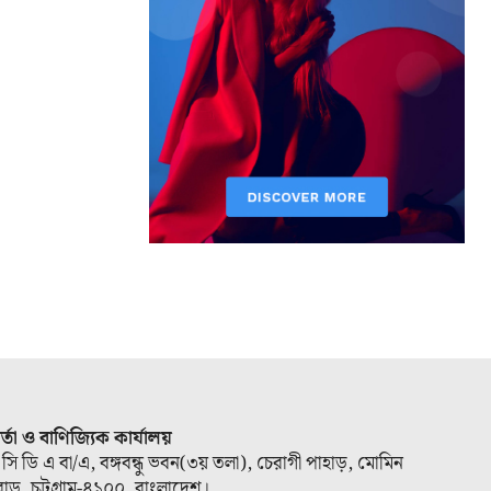
ার্তা ও বাণিজ্যিক কার্যালয়
 সি ডি এ বা/এ, বঙ্গবন্ধু ভবন(৩য় তলা), চেরাগী পাহাড়, মোমিন
োড, চট্টগ্রাম-৪১০০, বাংলাদেশ।