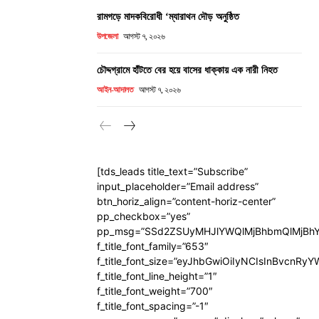
রামগড়ে মাদকবিরোধী ‘ম্যারাথন দৌড় অনুষ্ঠিত
উপজেলা
আগস্ট ৭, ২০২৬
চৌদ্দগ্রামে হাঁটতে বের হয়ে বাসের ধাক্কায় এক নারী নিহত
আইন-আদালত
আগস্ট ৭, ২০২৬
[tds_leads title_text=”Subscribe”
input_placeholder=”Email address”
btn_horiz_align=”content-horiz-center”
pp_checkbox=”yes”
pp_msg=”SSd2ZSUyMHJlYWQlMjBhbmQlMjBhY
f_title_font_family=”653″
f_title_font_size=”eyJhbGwiOiIyNCIsInBvcnRy
f_title_font_line_height=”1″
f_title_font_weight=”700″
f_title_font_spacing=”-1″