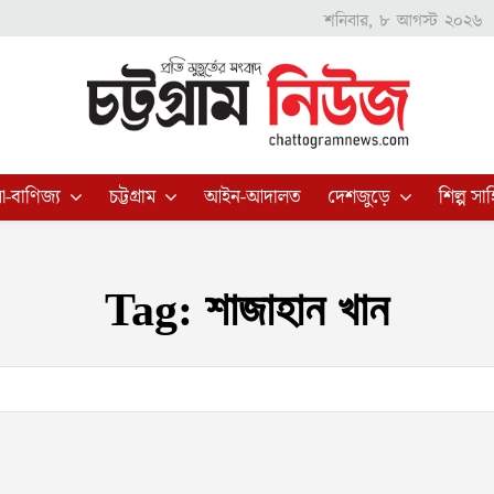
শনিবার, ৮ আগস্ট ২০২৬
া-বাণিজ্য
চট্টগ্রাম
আইন-আদালত
দেশজুড়ে
শিল্প সাহ
Tag:
শাজাহান খান