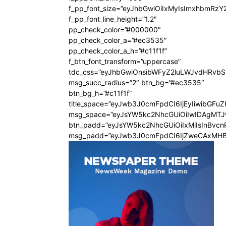
f_pp_font_size=”eyJhbGwiOiIxMyIsImxhbmRzY
f_pp_font_line_height=”1.2″
pp_check_color=”#000000″
pp_check_color_a=”#ec3535″
pp_check_color_a_h=”#c11f1f”
f_btn_font_transform=”uppercase”
tdc_css=”eyJhbGwiOnsibWFyZ2luLWJvdHRvb
msg_succ_radius=”2″ btn_bg=”#ec3535″
btn_bg_h=”#c11f1f”
title_space=”eyJwb3J0cmFpdCI6IjEyIiwibGFu
msg_space=”eyJsYW5kc2NhcGUiOiIwIDAgMT
btn_padd=”eyJsYW5kc2NhcGUiOiIxMiIsInBvcn
msg_padd=”eyJwb3J0cmFpdCI6IjZweCAxMHB