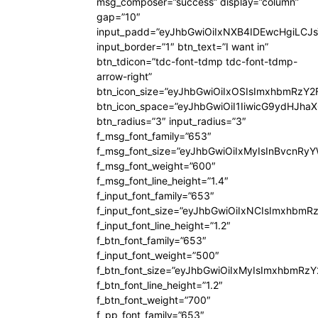
msg_composer=”success” display=”column”
gap=”10″
input_padd=”eyJhbGwiOiIxNXB4IDEwcHgiLCJ
input_border=”1″ btn_text=”I want in”
btn_tdicon=”tdc-font-tdmp tdc-font-tdmp-
arrow-right”
btn_icon_size=”eyJhbGwiOiIxOSIsImxhbmRzY2
btn_icon_space=”eyJhbGwiOiI1IiwicG9ydHJhaX
btn_radius=”3″ input_radius=”3″
f_msg_font_family=”653″
f_msg_font_size=”eyJhbGwiOiIxMyIsInBvcnRyYW
f_msg_font_weight=”600″
f_msg_font_line_height=”1.4″
f_input_font_family=”653″
f_input_font_size=”eyJhbGwiOiIxNCIsImxhbmR
f_input_font_line_height=”1.2″
f_btn_font_family=”653″
f_input_font_weight=”500″
f_btn_font_size=”eyJhbGwiOiIxMyIsImxhbmRz
f_btn_font_line_height=”1.2″
f_btn_font_weight=”700″
f_pp_font_family=”653″