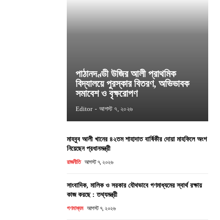
পাঠানদণ্ডী উজির আলী প্রাথমিক
বিদ্যালয়ে পুরস্কার বিতরণ, অভিভাবক
সমাবেশ ও বৃক্ষরোপণ
Editor
-
আগস্ট ৭, ২০২৬
মাহবুব আলী খানের ৪২তম শাহাদাত বার্ষিকীর দোয়া মাহফিলে অংশ
নিয়েছেন প্রধানমন্ত্রী
রাজনীতি
আগস্ট ৭, ২০২৬
সাংবাদিক, মালিক ও সরকার যৌথভাবে গণমাধ্যমের স্বার্থ রক্ষায়
কাজ করছে : তথ্যমন্ত্রী
গণমাধ্যম
আগস্ট ৭, ২০২৬