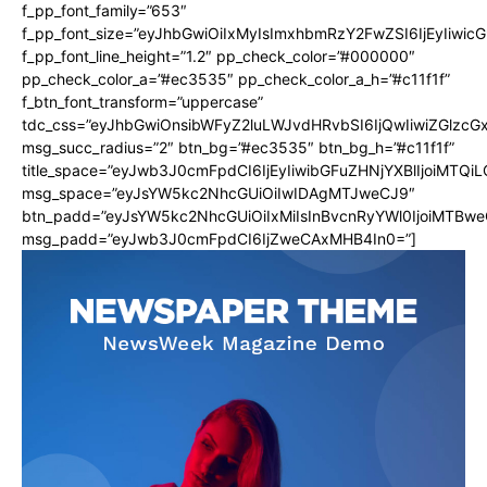
f_pp_font_family=”653″
f_pp_font_size=”eyJhbGwiOiIxMyIsImxhbmRzY2FwZSI6IjEyIiwi
f_pp_font_line_height=”1.2″ pp_check_color=”#000000″
pp_check_color_a=”#ec3535″ pp_check_color_a_h=”#c11f1f”
f_btn_font_transform=”uppercase”
tdc_css=”eyJhbGwiOnsibWFyZ2luLWJvdHRvbSI6IjQwIiwiZGlz
msg_succ_radius=”2″ btn_bg=”#ec3535″ btn_bg_h=”#c11f1f”
title_space=”eyJwb3J0cmFpdCI6IjEyIiwibGFuZHNjYXBlIjoiMTQi
msg_space=”eyJsYW5kc2NhcGUiOiIwIDAgMTJweCJ9″
btn_padd=”eyJsYW5kc2NhcGUiOiIxMiIsInBvcnRyYWl0IjoiMTBwe
msg_padd=”eyJwb3J0cmFpdCI6IjZweCAxMHB4In0=”]