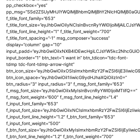
pp_checkbox=”yes”
pp_msg=”SSd2ZSUyMHJlYWQlMjBhbmQlMjBhY2NlcHQlMjB0aGU
f_title_font_family=”653″
f_title_font_size=”eyJhbGwiOiIyNCIsInBvcnRyYWl0IjoiMjAiLCJs
f_title_font_line_height=”1″ f_title_font_weight=”700″
f_title_font_spacing=”-1″ msg_composer=”success”
display=”column” gap=”10″
input_padd=”eyJhbGwiOiIxNXB4IDEwcHgiLCJsYW5kc2NhcGUiO
input_border=”1″ btn_text=”I want in” btn_tdicon=”tdc-font-
tdmp tdc-font-tdmp-arrow-right”
btn_icon_size=”eyJhbGwiOiIxOSIsImxhbmRzY2FwZSI6IjE3Iiwic
btn_icon_space=”eyJhbGwiOiI1IiwicG9ydHJhaXQiOiIzIn0=”
btn_radius=”3″ input_radius=”3″ f_msg_font_family=”653″
f_msg_font_size=”eyJhbGwiOiIxMyIsInBvcnRyYWl0IjoiMTIifQ==”
f_msg_font_weight=”600″ f_msg_font_line_height=”1.4″
f_input_font_family=”653″
f_input_font_size=”eyJhbGwiOiIxNCIsImxhbmRzY2FwZSI6IjEzIiw
f_input_font_line_height=”1.2″ f_btn_font_family=”653″
f_input_font_weight=”500″
f_btn_font_size=”eyJhbGwiOiIxMyIsImxhbmRzY2FwZSI6IjEyIiwi
f_btn_font_line_height=”1.2″ f_btn_font_weight=”700″