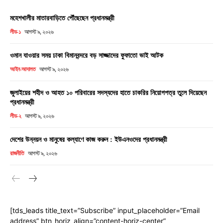
মহেশখালীর মাতারবাড়িতে পৌঁছেছেন প্রধানমন্ত্রী
লীড-১
আগস্ট ৯, ২০২৬
ওমান যাওয়ার সময় ঢাকা বিমানবন্দরে বড় সাজ্জাদের ফুফাতো ভাই আটক
আইন-আদালত
আগস্ট ৯, ২০২৬
জুলাইয়ের শহীদ ও আহত ১০ পরিবারের সদস্যদের হাতে চাকরির নিয়োগপত্র তুলে দিয়েছেন
প্রধানমন্ত্রী
লীড-২
আগস্ট ৯, ২০২৬
দেশের উন্নয়ন ও মানুষের কল্যাণে কাজ করুন : ইউএনওদের প্রধানমন্ত্রী
রাজনীতি
আগস্ট ৯, ২০২৬
[tds_leads title_text=”Subscribe” input_placeholder=”Email
address” btn_horiz_align=”content-horiz-center”