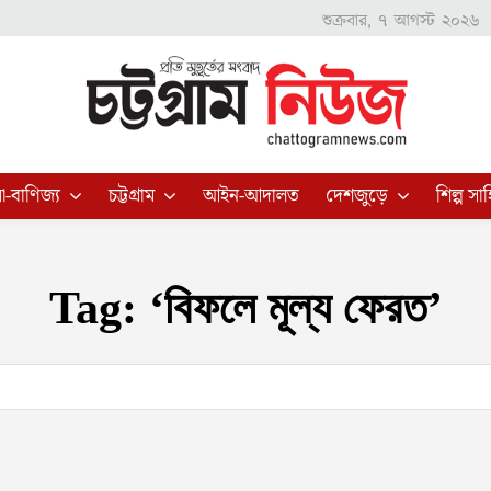
শুক্রবার, ৭ আগস্ট ২০২৬
া-বাণিজ্য
চট্টগ্রাম
আইন-আদালত
দেশজুড়ে
শিল্প সাহ
Tag:
‘বিফলে মূল্য ফেরত’