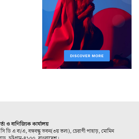
ার্তা ও বাণিজ্যিক কার্যালয়
 সি ডি এ বা/এ, বঙ্গবন্ধু ভবন(৩য় তলা), চেরাগী পাহাড়, মোমিন
োড, চট্টগ্রাম-৪১০০, বাংলাদেশ।