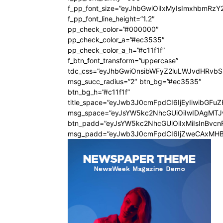
f_pp_font_size=”eyJhbGwiOiIxMyIsImxhbmRzY
f_pp_font_line_height=”1.2″
pp_check_color=”#000000″
pp_check_color_a=”#ec3535″
pp_check_color_a_h=”#c11f1f”
f_btn_font_transform=”uppercase”
tdc_css=”eyJhbGwiOnsibWFyZ2luLWJvdHRvb
msg_succ_radius=”2″ btn_bg=”#ec3535″
btn_bg_h=”#c11f1f”
title_space=”eyJwb3J0cmFpdCI6IjEyIiwibGFu
msg_space=”eyJsYW5kc2NhcGUiOiIwIDAgMT
btn_padd=”eyJsYW5kc2NhcGUiOiIxMiIsInBvcn
msg_padd=”eyJwb3J0cmFpdCI6IjZweCAxMHB