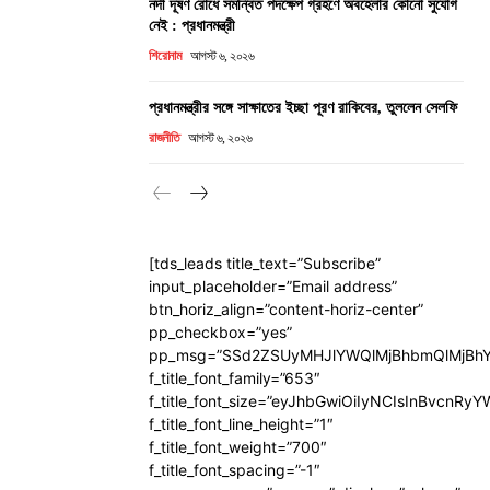
নদী দূষণ রোধে সমন্বিত পদক্ষেপ গ্রহণে অবহেলার কোনো সুযোগ
নেই : প্রধানমন্ত্রী
শিরোনাম
আগস্ট ৬, ২০২৬
প্রধানমন্ত্রীর সঙ্গে সাক্ষাতের ইচ্ছা পূরণ রাকিবের, তুললেন সেলফি
রাজনীতি
আগস্ট ৬, ২০২৬
[tds_leads title_text=”Subscribe”
input_placeholder=”Email address”
btn_horiz_align=”content-horiz-center”
pp_checkbox=”yes”
pp_msg=”SSd2ZSUyMHJlYWQlMjBhbmQlMjBhY
f_title_font_family=”653″
f_title_font_size=”eyJhbGwiOiIyNCIsInBvcnRy
f_title_font_line_height=”1″
f_title_font_weight=”700″
f_title_font_spacing=”-1″