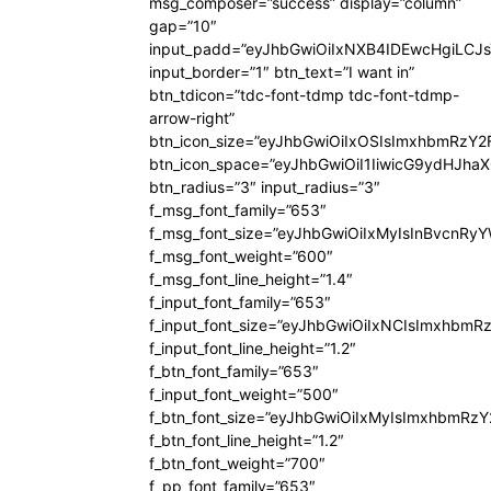
msg_composer=”success” display=”column”
gap=”10″
input_padd=”eyJhbGwiOiIxNXB4IDEwcHgiLCJ
input_border=”1″ btn_text=”I want in”
btn_tdicon=”tdc-font-tdmp tdc-font-tdmp-
arrow-right”
btn_icon_size=”eyJhbGwiOiIxOSIsImxhbmRzY2
btn_icon_space=”eyJhbGwiOiI1IiwicG9ydHJhaX
btn_radius=”3″ input_radius=”3″
f_msg_font_family=”653″
f_msg_font_size=”eyJhbGwiOiIxMyIsInBvcnRyYW
f_msg_font_weight=”600″
f_msg_font_line_height=”1.4″
f_input_font_family=”653″
f_input_font_size=”eyJhbGwiOiIxNCIsImxhbmR
f_input_font_line_height=”1.2″
f_btn_font_family=”653″
f_input_font_weight=”500″
f_btn_font_size=”eyJhbGwiOiIxMyIsImxhbmRz
f_btn_font_line_height=”1.2″
f_btn_font_weight=”700″
f_pp_font_family=”653″