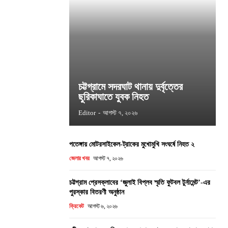
চট্টগ্রামে সদরঘাট থানায় দুর্বৃত্তের
ছুরিকাঘাতে যুবক নিহত
Editor
-
আগস্ট ৭, ২০২৬
পতেঙ্গায় মোটরসাইকেল-ট্রাকের মুখোমুখি সংঘর্ষে নিহত ২
জেলার খবর
আগস্ট ৭, ২০২৬
চট্টগ্রাম প্রেসক্লাবের ‘জুলাই বিপ্লব স্মৃতি ফুটবল টুর্নামেন্ট’-এর
পুরস্কার বিতরণী অনুষ্ঠান
ক্রিকেট
আগস্ট ৬, ২০২৬