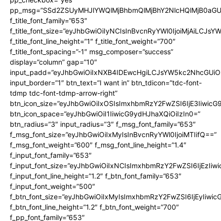
pp_msg=”SSd2ZSUyMHJlYWQlMjBhbmQlMjBhY2NlcHQlMjB0aGU
f_title_font_family=”653″
f_title_font_size=”eyJhbGwiOiIyNCIsInBvcnRyYWl0IjoiMjAiLCJs
f_title_font_line_height=”1″ f_title_font_weight=”700″
f_title_font_spacing=”-1″ msg_composer=”success”
display=”column” gap=”10″
input_padd=”eyJhbGwiOiIxNXB4IDEwcHgiLCJsYW5kc2NhcGUiO
input_border=”1″ btn_text=”I want in” btn_tdicon=”tdc-font-
tdmp tdc-font-tdmp-arrow-right”
btn_icon_size=”eyJhbGwiOiIxOSIsImxhbmRzY2FwZSI6IjE3Iiwic
btn_icon_space=”eyJhbGwiOiI1IiwicG9ydHJhaXQiOiIzIn0=”
btn_radius=”3″ input_radius=”3″ f_msg_font_family=”653″
f_msg_font_size=”eyJhbGwiOiIxMyIsInBvcnRyYWl0IjoiMTIifQ==”
f_msg_font_weight=”600″ f_msg_font_line_height=”1.4″
f_input_font_family=”653″
f_input_font_size=”eyJhbGwiOiIxNCIsImxhbmRzY2FwZSI6IjEzIiw
f_input_font_line_height=”1.2″ f_btn_font_family=”653″
f_input_font_weight=”500″
f_btn_font_size=”eyJhbGwiOiIxMyIsImxhbmRzY2FwZSI6IjEyIiwi
f_btn_font_line_height=”1.2″ f_btn_font_weight=”700″
f_pp_font_family=”653″