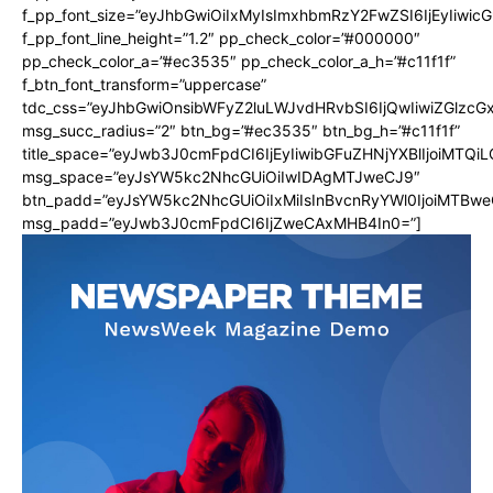
f_pp_font_size=”eyJhbGwiOiIxMyIsImxhbmRzY2FwZSI6IjEyIiwi
f_pp_font_line_height=”1.2″ pp_check_color=”#000000″
pp_check_color_a=”#ec3535″ pp_check_color_a_h=”#c11f1f”
f_btn_font_transform=”uppercase”
tdc_css=”eyJhbGwiOnsibWFyZ2luLWJvdHRvbSI6IjQwIiwiZGlz
msg_succ_radius=”2″ btn_bg=”#ec3535″ btn_bg_h=”#c11f1f”
title_space=”eyJwb3J0cmFpdCI6IjEyIiwibGFuZHNjYXBlIjoiMTQi
msg_space=”eyJsYW5kc2NhcGUiOiIwIDAgMTJweCJ9″
btn_padd=”eyJsYW5kc2NhcGUiOiIxMiIsInBvcnRyYWl0IjoiMTBwe
msg_padd=”eyJwb3J0cmFpdCI6IjZweCAxMHB4In0=”]