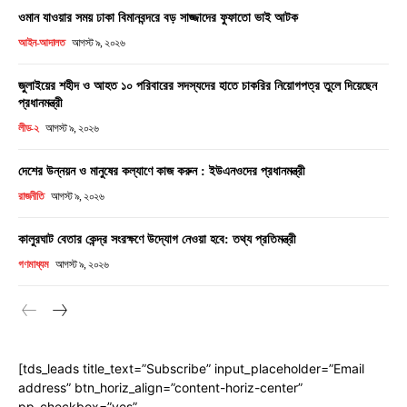
ওমান যাওয়ার সময় ঢাকা বিমানবন্দরে বড় সাজ্জাদের ফুফাতো ভাই আটক
আইন-আদালত
আগস্ট ৯, ২০২৬
জুলাইয়ের শহীদ ও আহত ১০ পরিবারের সদস্যদের হাতে চাকরির নিয়োগপত্র তুলে দিয়েছেন
প্রধানমন্ত্রী
লীড-২
আগস্ট ৯, ২০২৬
দেশের উন্নয়ন ও মানুষের কল্যাণে কাজ করুন : ইউএনওদের প্রধানমন্ত্রী
রাজনীতি
আগস্ট ৯, ২০২৬
কালুরঘাট বেতার কেন্দ্র সংরক্ষণে উদ্যোগ নেওয়া হবে: তথ্য প্রতিমন্ত্রী
গণমাধ্যম
আগস্ট ৯, ২০২৬
[tds_leads title_text=”Subscribe” input_placeholder=”Email
address” btn_horiz_align=”content-horiz-center”
pp_checkbox=”yes”