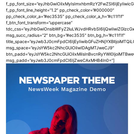
f_pp_font_size=”eyJhbGwiOiIxMyIsImxhbmRzY2FwZSI6IjEyIiwi
f_pp_font_line_height=”1.2″ pp_check_color=”#000000″
pp_check_color_a=”#ec3535″ pp_check_color_a_h=”#c11f1f”
f_btn_font_transform=”uppercase”
tdc_css=”eyJhbGwiOnsibWFyZ2luLWJvdHRvbSI6IjQwIiwiZGlz
msg_succ_radius=”2″ btn_bg=”#ec3535″ btn_bg_h=”#c11f1f”
title_space=”eyJwb3J0cmFpdCI6IjEyIiwibGFuZHNjYXBlIjoiMTQi
msg_space=”eyJsYW5kc2NhcGUiOiIwIDAgMTJweCJ9″
btn_padd=”eyJsYW5kc2NhcGUiOiIxMiIsInBvcnRyYWl0IjoiMTBwe
msg_padd=”eyJwb3J0cmFpdCI6IjZweCAxMHB4In0=”]