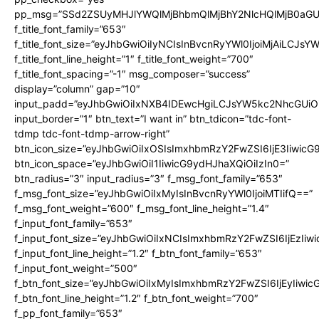
pp_msg=”SSd2ZSUyMHJlYWQlMjBhbmQlMjBhY2NlcHQlMjB0aGU
f_title_font_family=”653″
f_title_font_size=”eyJhbGwiOiIyNCIsInBvcnRyYWl0IjoiMjAiLCJs
f_title_font_line_height=”1″ f_title_font_weight=”700″
f_title_font_spacing=”-1″ msg_composer=”success”
display=”column” gap=”10″
input_padd=”eyJhbGwiOiIxNXB4IDEwcHgiLCJsYW5kc2NhcGUiO
input_border=”1″ btn_text=”I want in” btn_tdicon=”tdc-font-
tdmp tdc-font-tdmp-arrow-right”
btn_icon_size=”eyJhbGwiOiIxOSIsImxhbmRzY2FwZSI6IjE3Iiwic
btn_icon_space=”eyJhbGwiOiI1IiwicG9ydHJhaXQiOiIzIn0=”
btn_radius=”3″ input_radius=”3″ f_msg_font_family=”653″
f_msg_font_size=”eyJhbGwiOiIxMyIsInBvcnRyYWl0IjoiMTIifQ==”
f_msg_font_weight=”600″ f_msg_font_line_height=”1.4″
f_input_font_family=”653″
f_input_font_size=”eyJhbGwiOiIxNCIsImxhbmRzY2FwZSI6IjEzIiw
f_input_font_line_height=”1.2″ f_btn_font_family=”653″
f_input_font_weight=”500″
f_btn_font_size=”eyJhbGwiOiIxMyIsImxhbmRzY2FwZSI6IjEyIiwi
f_btn_font_line_height=”1.2″ f_btn_font_weight=”700″
f_pp_font_family=”653″