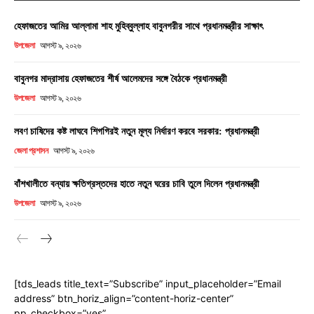
হেফাজতের আমির আল্লামা শাহ মুহিব্বুল্লাহ বাবুনগরীর সাথে প্রধানমন্ত্রীর সাক্ষাৎ
উপজেলা
আগস্ট ৯, ২০২৬
বাবুনগর মাদ্রাসায় হেফাজতের শীর্ষ আলেমদের সঙ্গে বৈঠকে প্রধানমন্ত্রী
উপজেলা
আগস্ট ৯, ২০২৬
লবণ চাষিদের কষ্ট লাঘবে শিগগিরই নতুন মূল্য নির্ধারণ করবে সরকার: প্রধানমন্ত্রী
জেলা প্রশাসন
আগস্ট ৯, ২০২৬
বাঁশখালীতে বন্যায় ক্ষতিগ্রস্তদের হাতে নতুন ঘরের চাবি তুলে দিলেন প্রধানমন্ত্রী
উপজেলা
আগস্ট ৯, ২০২৬
[tds_leads title_text=”Subscribe” input_placeholder=”Email
address” btn_horiz_align=”content-horiz-center”
pp_checkbox=”yes”