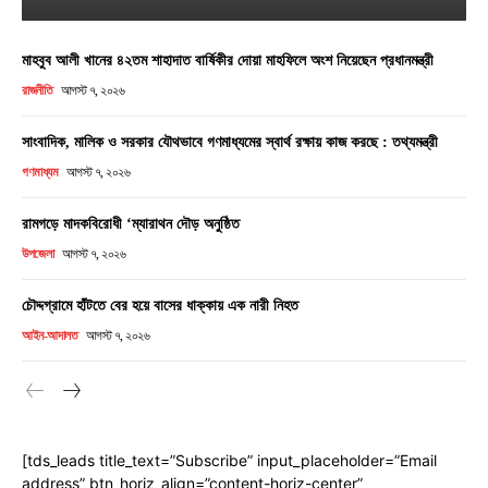
মাহবুব আলী খানের ৪২তম শাহাদাত বার্ষিকীর দোয়া মাহফিলে অংশ নিয়েছেন প্রধানমন্ত্রী
রাজনীতি
আগস্ট ৭, ২০২৬
সাংবাদিক, মালিক ও সরকার যৌথভাবে গণমাধ্যমের স্বার্থ রক্ষায় কাজ করছে : তথ্যমন্ত্রী
গণমাধ্যম
আগস্ট ৭, ২০২৬
রামগড়ে মাদকবিরোধী ‘ম্যারাথন দৌড় অনুষ্ঠিত
উপজেলা
আগস্ট ৭, ২০২৬
চৌদ্দগ্রামে হাঁটতে বের হয়ে বাসের ধাক্কায় এক নারী নিহত
আইন-আদালত
আগস্ট ৭, ২০২৬
[tds_leads title_text=”Subscribe” input_placeholder=”Email
address” btn_horiz_align=”content-horiz-center”