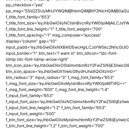
pp_checkbox=”yes”
pp_msg=”SSd2ZSUyMHJlYWQlMjBhbmQlMjBhY2NlcHQlMjB0aGU
f_title_font_family=”653″
f_title_font_size=”eyJhbGwiOiIyNCIsInBvcnRyYWl0IjoiMjAiLCJs
f_title_font_line_height=”1″ f_title_font_weight=”700″
f_title_font_spacing=”-1″ msg_composer=”success”
display=”column” gap=”10″
input_padd=”eyJhbGwiOiIxNXB4IDEwcHgiLCJsYW5kc2NhcGUiO
input_border=”1″ btn_text=”I want in” btn_tdicon=”tdc-font-
tdmp tdc-font-tdmp-arrow-right”
btn_icon_size=”eyJhbGwiOiIxOSIsImxhbmRzY2FwZSI6IjE3Iiwic
btn_icon_space=”eyJhbGwiOiI1IiwicG9ydHJhaXQiOiIzIn0=”
btn_radius=”3″ input_radius=”3″ f_msg_font_family=”653″
f_msg_font_size=”eyJhbGwiOiIxMyIsInBvcnRyYWl0IjoiMTIifQ==”
f_msg_font_weight=”600″ f_msg_font_line_height=”1.4″
f_input_font_family=”653″
f_input_font_size=”eyJhbGwiOiIxNCIsImxhbmRzY2FwZSI6IjEzIiw
f_input_font_line_height=”1.2″ f_btn_font_family=”653″
f_input_font_weight=”500″
f_btn_font_size=”eyJhbGwiOiIxMyIsImxhbmRzY2FwZSI6IjEyIiwi
f_btn_font_line_height=”1.2″ f_btn_font_weight=”700″