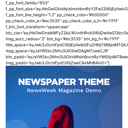
f_pp_font_family=”653″
f_pp_font_size=”eyJhbGwiOiIxMyIsImxhbmRzY2FwZSI6IjEyIiwi
f_pp_font_line_height=”1.2″ pp_check_color=”#000000″
pp_check_color_a=”#ec3535″ pp_check_color_a_h=”#c11f1f”
f_btn_font_transform=”uppercase”
tdc_css=”eyJhbGwiOnsibWFyZ2luLWJvdHRvbSI6IjQwIiwiZGlz
msg_succ_radius=”2″ btn_bg=”#ec3535″ btn_bg_h=”#c11f1f”
title_space=”eyJwb3J0cmFpdCI6IjEyIiwibGFuZHNjYXBlIjoiMTQi
msg_space=”eyJsYW5kc2NhcGUiOiIwIDAgMTJweCJ9″
btn_padd=”eyJsYW5kc2NhcGUiOiIxMiIsInBvcnRyYWl0IjoiMTBwe
msg_padd=”eyJwb3J0cmFpdCI6IjZweCAxMHB4In0=”]