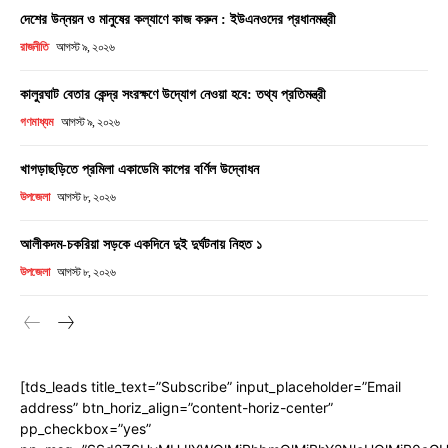
দেশের উন্নয়ন ও মানুষের কল্যাণে কাজ করুন : ইউএনওদের প্রধানমন্ত্রী
রাজনীতি
আগস্ট ৯, ২০২৬
কালুরঘাট বেতার কেন্দ্র সংরক্ষণে উদ্যোগ নেওয়া হবে: তথ্য প্রতিমন্ত্রী
গণমাধ্যম
আগস্ট ৯, ২০২৬
খাগড়াছড়িতে প্রমিলা একাডেমি কাপের বর্ণিল উদ্বোধন
উপজেলা
আগস্ট ৮, ২০২৬
আলীকদম-চকরিয়া সড়কে একদিনে দুই দুর্ঘটনায় নিহত ১
উপজেলা
আগস্ট ৮, ২০২৬
[tds_leads title_text=”Subscribe” input_placeholder=”Email
address” btn_horiz_align=”content-horiz-center”
pp_checkbox=”yes”