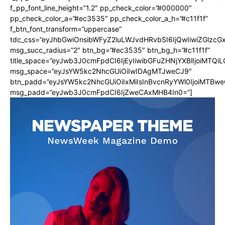
f_pp_font_line_height=”1.2″ pp_check_color=”#000000″
pp_check_color_a=”#ec3535″ pp_check_color_a_h=”#c11f1f”
f_btn_font_transform=”uppercase”
tdc_css=”eyJhbGwiOnsibWFyZ2luLWJvdHRvbSI6IjQwIiwiZGlz
msg_succ_radius=”2″ btn_bg=”#ec3535″ btn_bg_h=”#c11f1f”
title_space=”eyJwb3J0cmFpdCI6IjEyIiwibGFuZHNjYXBlIjoiMTQi
msg_space=”eyJsYW5kc2NhcGUiOiIwIDAgMTJweCJ9″
btn_padd=”eyJsYW5kc2NhcGUiOiIxMiIsInBvcnRyYWl0IjoiMTBwe
msg_padd=”eyJwb3J0cmFpdCI6IjZweCAxMHB4In0=”]