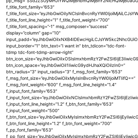
pp_msg=”SSd2ZSUyMHJlYWQlMjBhbmQlMjBhY2NlcHQlMjB0aGU
f_title_font_family=”653″
f_title_font_size=”eyJhbGwiOiIyNCIsInBvcnRyYWl0IjoiMjAiLCJs
f_title_font_line_height=”1″ f_title_font_weight=”700″
f_title_font_spacing=”-1″ msg_composer=”success”
display=”column” gap=”10″
input_padd=”eyJhbGwiOiIxNXB4IDEwcHgiLCJsYW5kc2NhcGUiO
input_border=”1″ btn_text=”I want in” btn_tdicon=”tdc-font-
tdmp tdc-font-tdmp-arrow-right”
btn_icon_size=”eyJhbGwiOiIxOSIsImxhbmRzY2FwZSI6IjE3Iiwic
btn_icon_space=”eyJhbGwiOiI1IiwicG9ydHJhaXQiOiIzIn0=”
btn_radius=”3″ input_radius=”3″ f_msg_font_family=”653″
f_msg_font_size=”eyJhbGwiOiIxMyIsInBvcnRyYWl0IjoiMTIifQ==”
f_msg_font_weight=”600″ f_msg_font_line_height=”1.4″
f_input_font_family=”653″
f_input_font_size=”eyJhbGwiOiIxNCIsImxhbmRzY2FwZSI6IjEzIiw
f_input_font_line_height=”1.2″ f_btn_font_family=”653″
f_input_font_weight=”500″
f_btn_font_size=”eyJhbGwiOiIxMyIsImxhbmRzY2FwZSI6IjEyIiwi
f_btn_font_line_height=”1.2″ f_btn_font_weight=”700″
f_pp_font_family=”653″
f_pp_font_size=”eyJhbGwiOiIxMyIsImxhbmRzY2FwZSI6IjEyIiwi