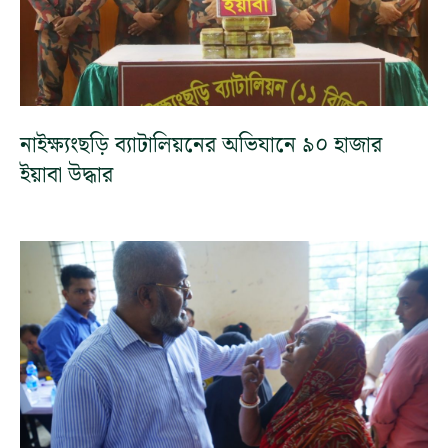
নাইক্ষ্যংছড়ি ব্যাটালিয়নের অভিযানে ৯০ হাজার
ইয়াবা উদ্ধার