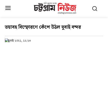
ভয়াবহ বিস্ফোরণে কেঁপে উঠল দুবাই বন্দর
৮ জুলাই ২০২১, ১২:২৩