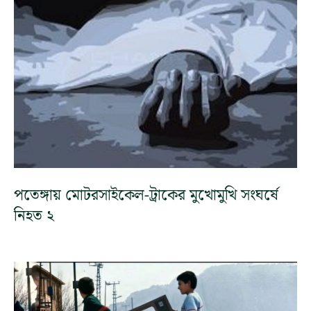
পতেঙ্গায় মোটরসাইকেল-ট্রাকের মুখোমুখি সংঘর্ষে
নিহত ২