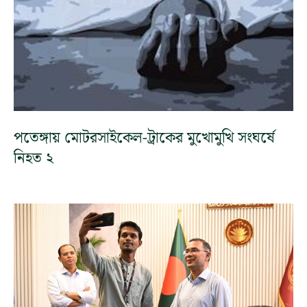
পতেঙ্গায় মোটরসাইকেল-ট্রাকের মুখোমুখি সংঘর্ষে
নিহত ২