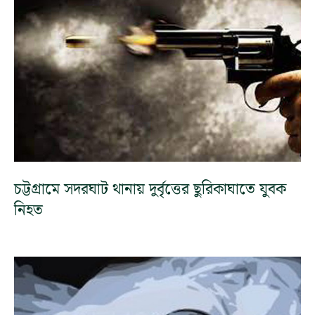
চট্টগ্রামে সদরঘাট থানায় দুর্বৃত্তের ছুরিকাঘাতে যুবক
নিহত