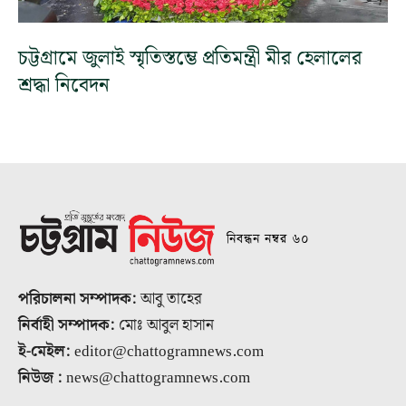
চট্টগ্রামে জুলাই স্মৃতিস্তম্ভে প্রতিমন্ত্রী মীর হেলালের
শ্রদ্ধা নিবেদন
নিবন্ধন নম্বর ৬০
পরিচালনা সম্পাদক:
আবু তাহের
নির্বাহী সম্পাদক:
মোঃ আবুল হাসান
ই-মেইল:
editor@chattogramnews.com
নিউজ :
news@chattogramnews.com