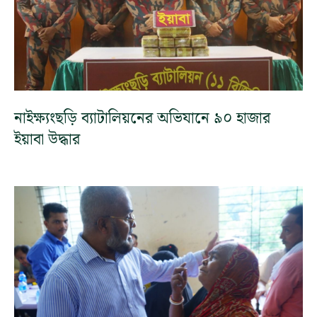
নাইক্ষ্যংছড়ি ব্যাটালিয়নের অভিযানে ৯০ হাজার
ইয়াবা উদ্ধার