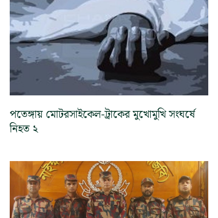
পতেঙ্গায় মোটরসাইকেল-ট্রাকের মুখোমুখি সংঘর্ষে
নিহত ২