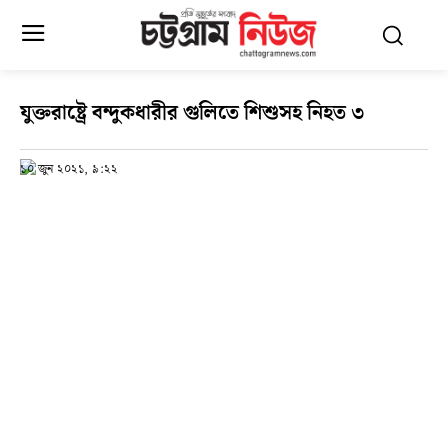
যুক্তরা‌ষ্ট্রে বন্দুকধারীর গুলিতে শিশুসহ নিহত ৩
১০ জুন ২০২১, ৯:২২