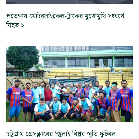
পতেঙ্গায় মোটরসাইকেল-ট্রাকের মুখোমুখি সংঘর্ষে
নিহত ২
চট্টগ্রাম প্রেসক্লাবের ‘জুলাই বিপ্লব স্মৃতি ফুটবল