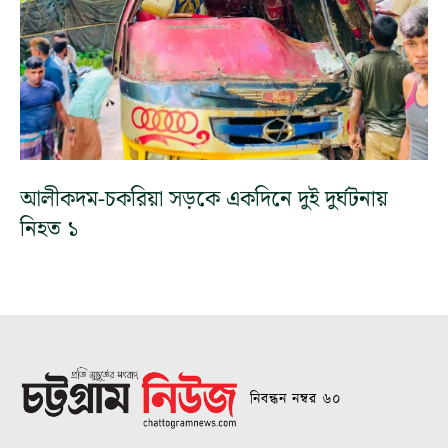
আলীকদম-চকরিয়া সড়কে একদিনে দুই দুর্ঘটনায়
নিহত ১
নিবন্ধন নম্বর ৬০