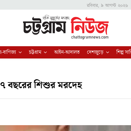
রবিবার, ৯ আগস্ট ২০২৬
া-বাণিজ্য
চট্টগ্রাম
আইন-আদালত
দেশজুড়ে
শিল্প সাহ
 ৭ বছরের শিশুর মরদেহ