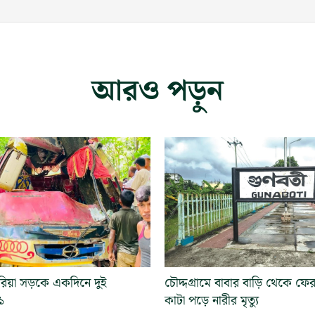
আরও পড়ুন
য়া সড়কে একদিনে দুই
চৌদ্দগ্রামে বাবার বাড়ি থেকে ফের
১
কাটা পড়ে নারীর মৃত্যু