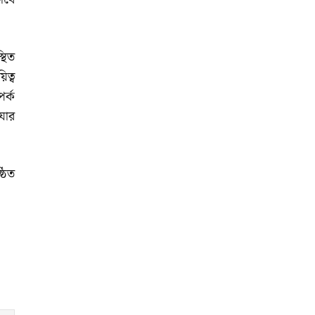
্থিত
িত্ব
র্ক
 যার
ঠিত