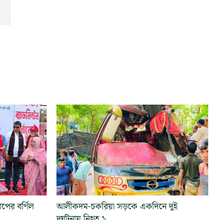
পের বর্ণিল
আলীকদম-চকরিয়া সড়কে একদিনে দুই
দুর্ঘটনায় নিহত ১