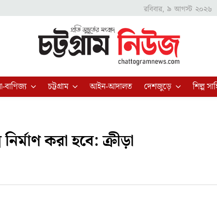
রবিবার, ৯ আগস্ট ২০২৬
া-বাণিজ্য
চট্টগ্রাম
আইন-আদালত
দেশজুড়ে
শিল্প সাহ
 নির্মাণ করা হবে: ক্রীড়া