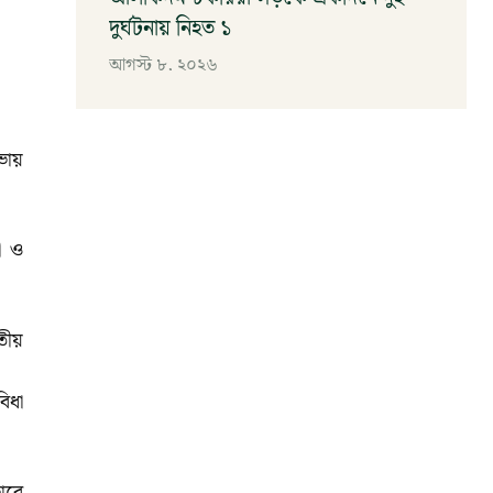
দুর্ঘটনায় নিহত ১
আগস্ট ৮, ২০২৬
সভায়
ী ও
তীয়
িধা
াবে