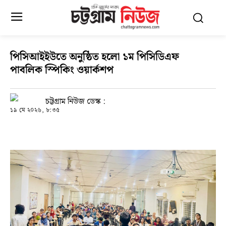
পিসিআইইউতে অনুষ্ঠিত হলো ১ম পিসিডিএফ
পাবলিক স্পিকিং ওয়ার্কশপ
চট্টগ্রাম নিউজ ডেস্ক :
১৯ মে ২০২৬, ৮:৩৫