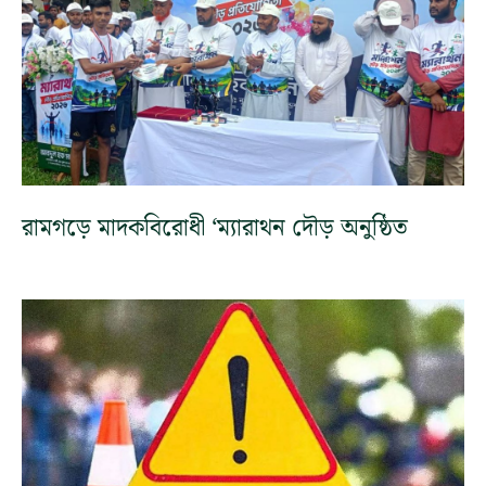
রামগড়ে মাদকবিরোধী ‘ম্যারাথন দৌড় অনুষ্ঠিত