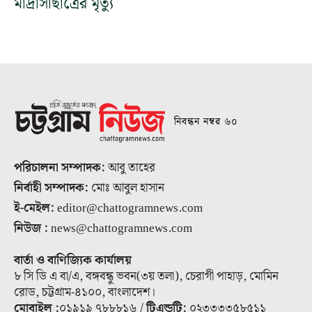
মাদ্রাসাছাত্রের মৃত্যু
নিবন্ধন নম্বর ৬০
পরিচালনা সম্পাদক:
আবু তাহের
নির্বাহী সম্পাদক:
মোঃ আবুল হাসান
ই-মেইল:
editor@chattogramnews.com
নিউজ :
news@chattogramnews.com
বার্তা ও বাণিজ্যিক কার্যালয়
৮ সি ডি এ বা/এ, বঙ্গবন্ধু ভবন(৩য় তলা), চেরাগী পাহাড়, মোমিন
রোড, চট্টগ্রাম-৪১০০, বাংলাদেশ।
মোবাইল :
০১৯১৯ ৭৮৮৮১৬ /
টিএন্ডটি:
০২৩৩৩৩৫৮৫১১