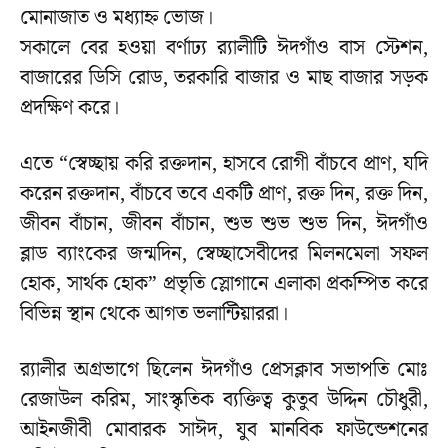
মোনাজাত ও মধ্যাহ্ন ভোজ।
সকালে বের হওয়া বর্ণাঢ্য র‌্যালীটি ঈদগাঁও বাস স্টেশন,
বাজারের ডিসি রোড, তরকারি বাজার ও মাছ বাজার সড়ক
প্রদক্ষিণ করে।
এতে “স্বেচ্ছায় করি রক্তদান, হাসবে রোগী বাঁচবে প্রাণ, যদি
করেন রক্তদান, বাঁচবে তবে একটি প্রাণ, রক্ত দিন, রক্ত দিন,
জীবন বাঁচান, জীবন বাঁচান, শুভ শুভ শুভ দিন, ঈদগাঁও
ব্লাড ব্যাংকের জন্মদিন, স্বেচ্ছাসেবীদের মিলনমেলা সফল
হোক, সার্থক হোক” প্রভৃতি স্লোগানে এলাকা প্রকম্পিত করে
বিভিন্ন স্থান থেকে আগত ভলান্টিয়াররা।
র‌্যালীর অগ্রভাগে ছিলেন ঈদগাঁও প্রেসক্লাব সভাপতি মোঃ
রেজাউল করিম, সাংস্কৃতিক ব্যক্তিত্ব কুতুব উদ্দিন চৌধুরী,
আইনজীবী মোবারক সাঈদ, যুব মানবিক ফাউন্ডেশনের