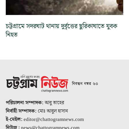
চট্টগ্রামে সদরঘাট থানায় দুর্বৃত্তের ছুরিকাঘাতে যুবক
নিহত
নিবন্ধন নম্বর ৬০
পরিচালনা সম্পাদক:
আবু তাহের
নির্বাহী সম্পাদক:
মোঃ আবুল হাসান
ই-মেইল:
editor@chattogramnews.com
নিউজ :
news@chattogramnews.com