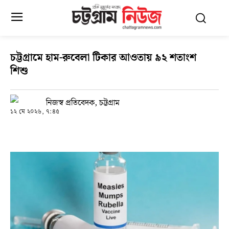
চট্টগ্রামে হাম-রুবেলা টিকার আওতায় ৯২ শতাংশ
শিশু
নিজস্ব প্রতিবেদক, চট্টগ্রাম
১২ মে ২০২৬, ৭:৪৫