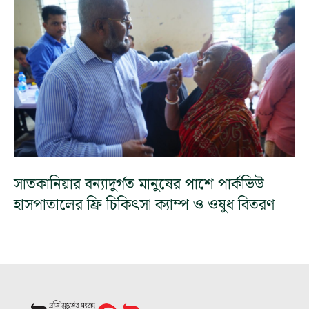
সাতকানিয়ার বন্যাদুর্গত মানুষের পাশে পার্কভিউ
হাসপাতালের ফ্রি চিকিৎসা ক্যাম্প ও ওষুধ বিতরণ