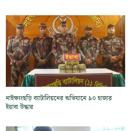
নাইক্ষ্যংছড়ি ব্যাটালিয়নের অভিযানে ৯০ হাজার
ইয়াবা উদ্ধার