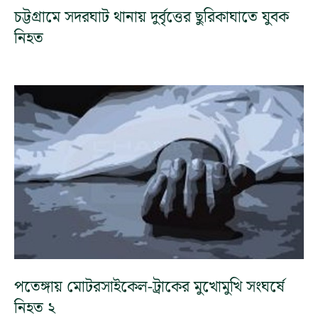
চট্টগ্রামে সদরঘাট থানায় দুর্বৃত্তের ছুরিকাঘাতে যুবক
নিহত
পতেঙ্গায় মোটরসাইকেল-ট্রাকের মুখোমুখি সংঘর্ষে
নিহত ২