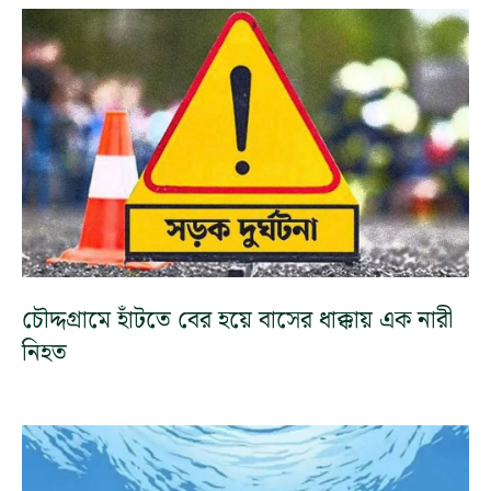
চৌদ্দগ্রামে হাঁটতে বের হয়ে বাসের ধাক্কায় এক নারী
নিহত