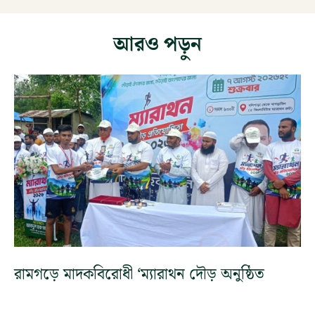
আরও পড়ুন
রামগড়ে মাদকবিরোধী ‘ম্যারাথন দৌড় অনুষ্ঠিত