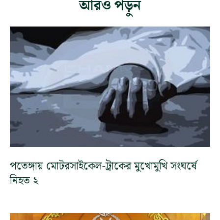
আরও পড়ুন
পতেঙ্গায় মোটরসাইকেল-ট্রাকের মুখোমুখি সংঘর্ষে
নিহত ২