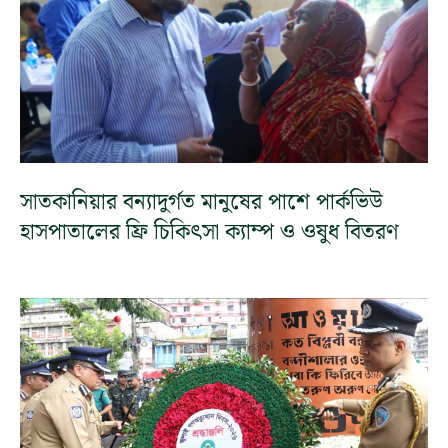
সাতকানিয়ার বন্যাদুর্গত মানুষের পাশে পার্কভিউ
হাসপাতালের ফ্রি চিকিৎসা ক্যাম্প ও ওষুধ বিতরণ