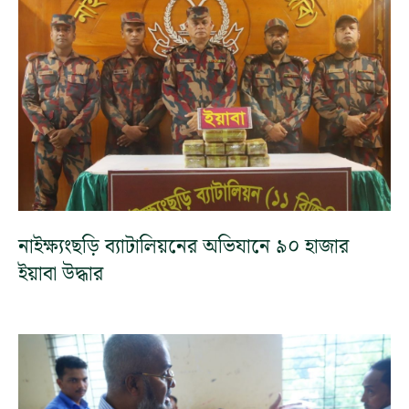
নাইক্ষ্যংছড়ি ব্যাটালিয়নের অভিযানে ৯০ হাজার
ইয়াবা উদ্ধার