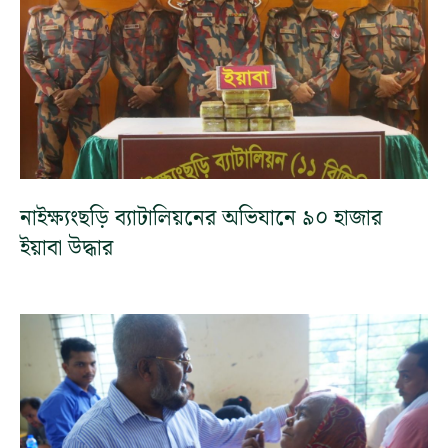
নাইক্ষ্যংছড়ি ব্যাটালিয়নের অভিযানে ৯০ হাজার
ইয়াবা উদ্ধার