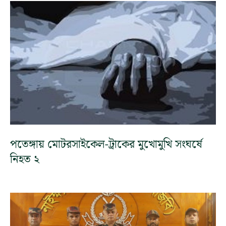
পতেঙ্গায় মোটরসাইকেল-ট্রাকের মুখোমুখি সংঘর্ষে
নিহত ২