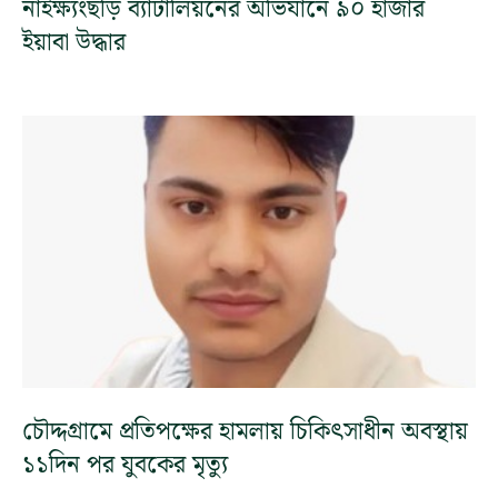
নাইক্ষ্যংছড়ি ব্যাটালিয়নের অভিযানে ৯০ হাজার
ইয়াবা উদ্ধার
চৌদ্দগ্রামে প্রতিপক্ষের হামলায় চিকিৎসাধীন অবস্থায়
১১দিন পর যুবকের মৃত্যু