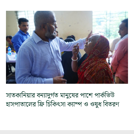
সাতকানিয়ার বন্যাদুর্গত মানুষের পাশে পার্কভিউ
হাসপাতালের ফ্রি চিকিৎসা ক্যাম্প ও ওষুধ বিতরণ