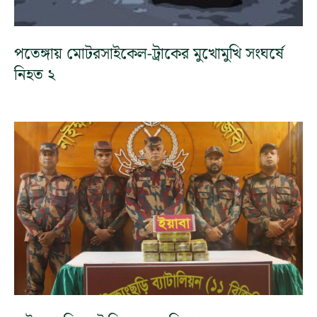
পতেঙ্গায় মোটরসাইকেল-ট্রাকের মুখোমুখি সংঘর্ষে
নিহত ২