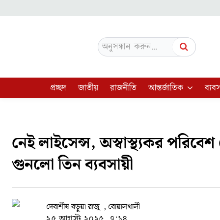
অনুসন্ধান করুন...
প্রচ্ছদ
জাতীয়
রাজনীতি
আন্তর্জাতিক
ব্যবস
নেই লাইসেন্স, অস্বাস্থ্যকর পরিব
গুনলো তিন ব্যবসায়ী
দেবাশীষ বড়ুয়া রাজু , বোয়ালখালী
২৫ আগস্ট ২০২৫, ৭:১৪