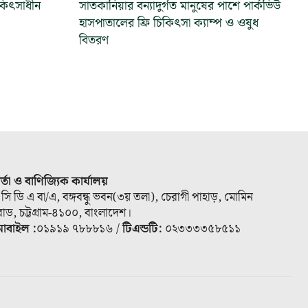
িকিৎসাধীন
সাতকানিয়ার বন্যাদুর্গত মানুষের পাশে পার্কভিউ
হাসপাতালের ফ্রি চিকিৎসা ক্যাম্প ও ওষুধ
বিতরণ
ার্তা ও বাণিজ্যিক কার্যালয়
 সি ডি এ বা/এ, বঙ্গবন্ধু ভবন(৩য় তলা), চেরাগী পাহাড়, মোমিন
োড, চট্টগ্রাম-৪১০০, বাংলাদেশ।
োবাইল :
০১৯১৯ ৭৮৮৮১৬ /
টিএন্ডটি:
০২৩৩৩৩৫৮৫১১