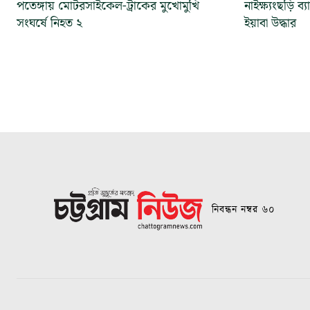
পতেঙ্গায় মোটরসাইকেল-ট্রাকের মুখোমুখি
নাইক্ষ্যংছড়ি 
সংঘর্ষে নিহত ২
ইয়াবা উদ্ধার
নিবন্ধন নম্বর ৬০