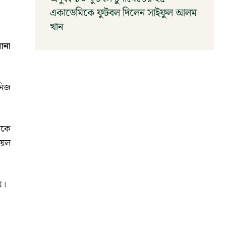
একাডেমিকে ফুটবল দিলেন সাইফুল আলম
খান
আগস্ট ৬, ২০২৬
ানা
নিজ
ীকে
য়েল
য়।