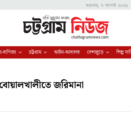
শুক্রবার, ৭ আগস্ট ২০২৬
া-বাণিজ্য
চট্টগ্রাম
আইন-আদালত
দেশজুড়ে
শিল্প সাহ
েশ বোয়ালখালীতে জরিমানা