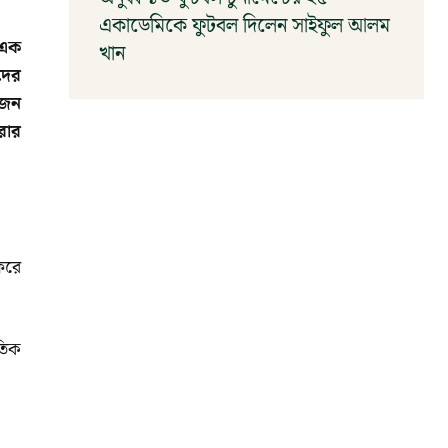
একাডেমিকে ফুটবল দিলেন সাইফুল আলম
 এক
খান
দের
আগস্ট ৬, ২০২৬
োজন
রার
িরে
তিক