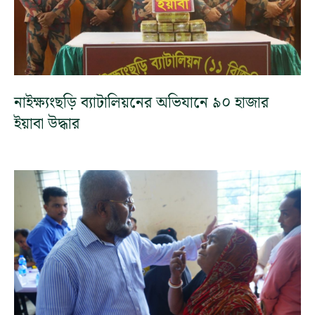
নাইক্ষ্যংছড়ি ব্যাটালিয়নের অভিযানে ৯০ হাজার
ইয়াবা উদ্ধার