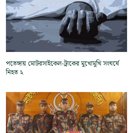
পতেঙ্গায় মোটরসাইকেল-ট্রাকের মুখোমুখি সংঘর্ষে
নিহত ২