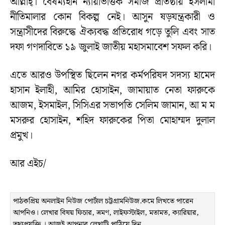
আল্লাহ্। বৈষম্যহীন ন্যায়ভিত্তিক সমাজ প্রতিষ্ঠায় ইসলামী
নীতিমালার কোন বিকল্প নেই। আসুন ষড়যন্ত্রকারী ও
সন্ত্রাসীদের বিরুদ্ধে ঐক্যবদ্ধ প্রতিরোধ গড়ে তুলি এবং সাত
দফা গণদাবিতে ১৯ জুলাই জাতীয় মহাসমাবেশ সফল করি।
এতে আরও উপস্থিত ছিলেন নগর কর্মপরিষদ সদস্য হামেদ
হাসান ইলাহী, আমির হোসাইন, জামায়াত নেতা ফারুকে
আজম, ইসমাইল, সিসিএর সভাপতি সেলিম জামান, আ ম ম
মসরুর হোসাইন, শহিদ ফারুকের পিতা মোহাম্মদ দুলাল
প্রমুখ।
আর এইচ/
পাঠকপ্রিয় অনলাইন নিউজ পোর্টাল চট্টগ্রামনিউজ.কমে লিখতে পারেন
আপনিও। লেখার বিষয় ফিচার, ভ্রমণ, লাইফস্টাইল, মতামত, ক্যারিয়ার,
তথ্যপ্রযুক্তি । আজই আপনার লেখাটি পাঠিয়ে দিন