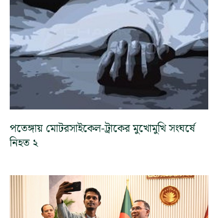
পতেঙ্গায় মোটরসাইকেল-ট্রাকের মুখোমুখি সংঘর্ষে
নিহত ২