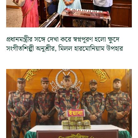
প্রধানমন্ত্রীর সঙ্গে দেখা করে স্বপ্নপূরণ হলো ক্ষুদে
সংগীতশিল্পী অনুশ্রীর, মিলল হারমোনিয়াম উপহার