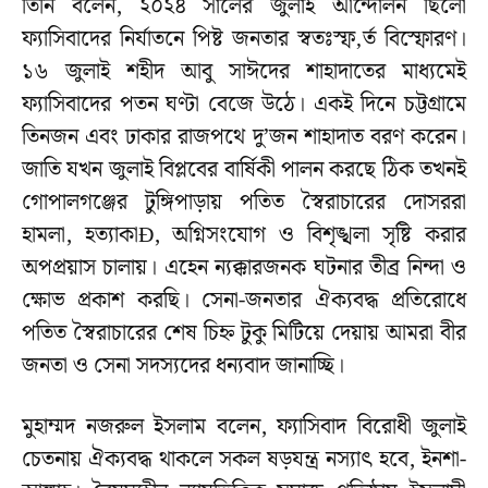
তিনি বলেন, ২০২৪ সালের জুলাই আন্দোলন ছিলো
ফ্যাসিবাদের নির্যাতনে পিষ্ট জনতার স্বতঃস্ফ‚র্ত বিস্ফোরণ।
১৬ জুলাই শহীদ আবু সাঈদের শাহাদাতের মাধ্যমেই
ফ্যাসিবাদের পতন ঘণ্টা বেজে উঠে। একই দিনে চট্টগ্রামে
তিনজন এবং ঢাকার রাজপথে দু’জন শাহাদাত বরণ করেন।
জাতি যখন জুলাই বিপ্লবের বার্ষিকী পালন করছে ঠিক তখনই
গোপালগঞ্জের টুঙ্গিপাড়ায় পতিত স্বৈরাচারের দোসররা
হামলা, হত্যাকাÐ, অগ্নিসংযোগ ও বিশৃঙ্খলা সৃষ্টি করার
অপপ্রয়াস চালায়। এহেন ন্যক্কারজনক ঘটনার তীব্র নিন্দা ও
ক্ষোভ প্রকাশ করছি। সেনা-জনতার ঐক্যবদ্ধ প্রতিরোধে
পতিত স্বৈরাচারের শেষ চিহ্ন টুকু মিটিয়ে দেয়ায় আমরা বীর
জনতা ও সেনা সদস্যদের ধন্যবাদ জানাচ্ছি।
মুহাম্মদ নজরুল ইসলাম বলেন, ফ্যাসিবাদ বিরোধী জুলাই
চেতনায় ঐক্যবদ্ধ থাকলে সকল ষড়যন্ত্র নস্যাৎ হবে, ইনশা-