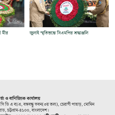
রী মীর
জুলাই স্মৃতিস্তম্ভে সিএমপির শ্রদ্ধাঞ্জলি
ার্তা ও বাণিজ্যিক কার্যালয়
 সি ডি এ বা/এ, বঙ্গবন্ধু ভবন(৩য় তলা), চেরাগী পাহাড়, মোমিন
োড, চট্টগ্রাম-৪১০০, বাংলাদেশ।