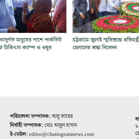
যাদুর্গত মানুষের পাশে পার্কভিউ
চট্টগ্রামে জুলাই স্মৃতিস্তম্ভে প্রতিমন্ত্
রি চিকিৎসা ক্যাম্প ও ওষুধ
হেলালের শ্রদ্ধা নিবেদন
পরিচালনা সম্পাদক:
আবু তাহের
ব
নির্বাহী সম্পাদক:
মোঃ আবুল হাসান
৮
র
ই-মেইল:
editor@chattogramnews.com