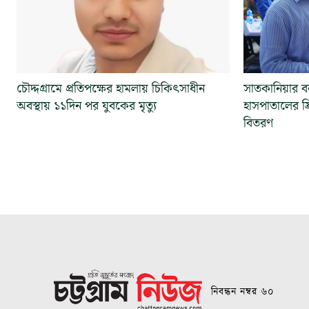
চৌদ্দগ্রামে প্রতিপক্ষের হামলায় চিকিৎসাধীন
সাতকানিয়ার বন্
অবস্থায় ১১দিন পর যুবকের মৃত্যু
হাসপাতালের ফ্
বিতরণ
নিবন্ধন নম্বর ৬০