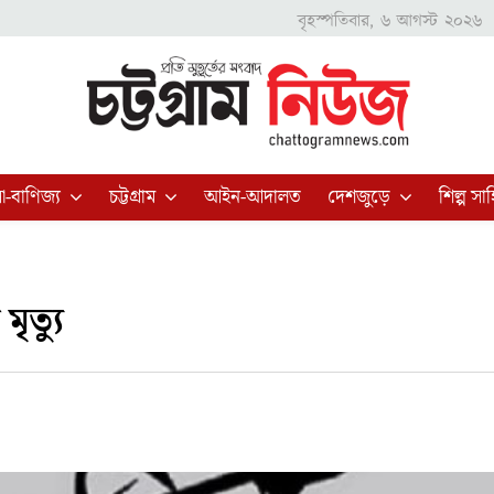
বৃহস্পতিবার, ৬ আগস্ট ২০২৬
া-বাণিজ্য
চট্টগ্রাম
আইন-আদালত
দেশজুড়ে
শিল্প সাহ
মৃত্যু