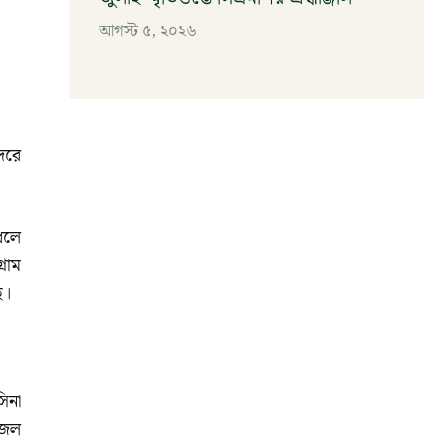
আগস্ট ৫, ২০২৬
দরে
ধলে
রাম
ে।
িনা
ফজল