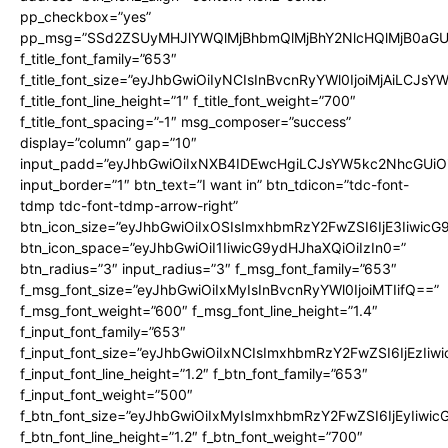
pp_checkbox=”yes”
pp_msg=”SSd2ZSUyMHJlYWQlMjBhbmQlMjBhY2NlcHQlMjB0aGU
f_title_font_family=”653″
f_title_font_size=”eyJhbGwiOiIyNCIsInBvcnRyYWl0IjoiMjAiLCJs
f_title_font_line_height=”1″ f_title_font_weight=”700″
f_title_font_spacing=”-1″ msg_composer=”success”
display=”column” gap=”10″
input_padd=”eyJhbGwiOiIxNXB4IDEwcHgiLCJsYW5kc2NhcGUiO
input_border=”1″ btn_text=”I want in” btn_tdicon=”tdc-font-
tdmp tdc-font-tdmp-arrow-right”
btn_icon_size=”eyJhbGwiOiIxOSIsImxhbmRzY2FwZSI6IjE3Iiwic
btn_icon_space=”eyJhbGwiOiI1IiwicG9ydHJhaXQiOiIzIn0=”
btn_radius=”3″ input_radius=”3″ f_msg_font_family=”653″
f_msg_font_size=”eyJhbGwiOiIxMyIsInBvcnRyYWl0IjoiMTIifQ==”
f_msg_font_weight=”600″ f_msg_font_line_height=”1.4″
f_input_font_family=”653″
f_input_font_size=”eyJhbGwiOiIxNCIsImxhbmRzY2FwZSI6IjEzIiw
f_input_font_line_height=”1.2″ f_btn_font_family=”653″
f_input_font_weight=”500″
f_btn_font_size=”eyJhbGwiOiIxMyIsImxhbmRzY2FwZSI6IjEyIiwi
f_btn_font_line_height=”1.2″ f_btn_font_weight=”700″