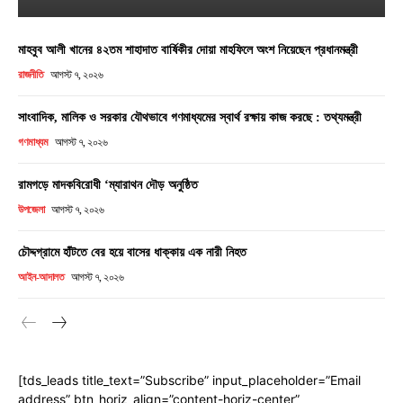
মাহবুব আলী খানের ৪২তম শাহাদাত বার্ষিকীর দোয়া মাহফিলে অংশ নিয়েছেন প্রধানমন্ত্রী
রাজনীতি
আগস্ট ৭, ২০২৬
সাংবাদিক, মালিক ও সরকার যৌথভাবে গণমাধ্যমের স্বার্থ রক্ষায় কাজ করছে : তথ্যমন্ত্রী
গণমাধ্যম
আগস্ট ৭, ২০২৬
রামগড়ে মাদকবিরোধী ‘ম্যারাথন দৌড় অনুষ্ঠিত
উপজেলা
আগস্ট ৭, ২০২৬
চৌদ্দগ্রামে হাঁটতে বের হয়ে বাসের ধাক্কায় এক নারী নিহত
আইন-আদালত
আগস্ট ৭, ২০২৬
[tds_leads title_text=”Subscribe” input_placeholder=”Email
address” btn_horiz_align=”content-horiz-center”