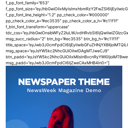
f_pp_font_family=”653″
f_pp_font_size=”eyJhbGwiOiIxMyIsImxhbmRzY2FwZSI6IjEyIiwi
f_pp_font_line_height=”1.2″ pp_check_color=”#000000″
pp_check_color_a=”#ec3535″ pp_check_color_a_h=”#c11f1f”
f_btn_font_transform=”uppercase”
tdc_css=”eyJhbGwiOnsibWFyZ2luLWJvdHRvbSI6IjQwIiwiZGlz
msg_succ_radius=”2″ btn_bg=”#ec3535″ btn_bg_h=”#c11f1f”
title_space=”eyJwb3J0cmFpdCI6IjEyIiwibGFuZHNjYXBlIjoiMTQi
msg_space=”eyJsYW5kc2NhcGUiOiIwIDAgMTJweCJ9″
btn_padd=”eyJsYW5kc2NhcGUiOiIxMiIsInBvcnRyYWl0IjoiMTBwe
msg_padd=”eyJwb3J0cmFpdCI6IjZweCAxMHB4In0=”]