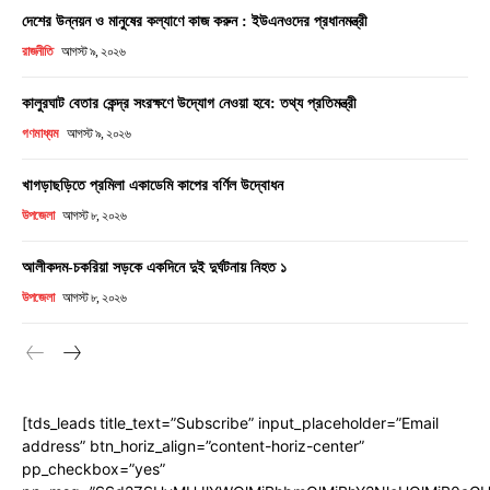
দেশের উন্নয়ন ও মানুষের কল্যাণে কাজ করুন : ইউএনওদের প্রধানমন্ত্রী
রাজনীতি
আগস্ট ৯, ২০২৬
কালুরঘাট বেতার কেন্দ্র সংরক্ষণে উদ্যোগ নেওয়া হবে: তথ্য প্রতিমন্ত্রী
গণমাধ্যম
আগস্ট ৯, ২০২৬
খাগড়াছড়িতে প্রমিলা একাডেমি কাপের বর্ণিল উদ্বোধন
উপজেলা
আগস্ট ৮, ২০২৬
আলীকদম-চকরিয়া সড়কে একদিনে দুই দুর্ঘটনায় নিহত ১
উপজেলা
আগস্ট ৮, ২০২৬
[tds_leads title_text=”Subscribe” input_placeholder=”Email
address” btn_horiz_align=”content-horiz-center”
pp_checkbox=”yes”