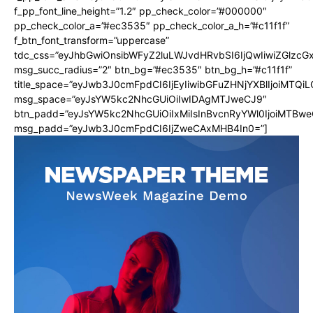
f_pp_font_line_height=”1.2″ pp_check_color=”#000000″
pp_check_color_a=”#ec3535″ pp_check_color_a_h=”#c11f1f”
f_btn_font_transform=”uppercase”
tdc_css=”eyJhbGwiOnsibWFyZ2luLWJvdHRvbSI6IjQwIiwiZGlz
msg_succ_radius=”2″ btn_bg=”#ec3535″ btn_bg_h=”#c11f1f”
title_space=”eyJwb3J0cmFpdCI6IjEyIiwibGFuZHNjYXBlIjoiMTQi
msg_space=”eyJsYW5kc2NhcGUiOiIwIDAgMTJweCJ9″
btn_padd=”eyJsYW5kc2NhcGUiOiIxMiIsInBvcnRyYWl0IjoiMTBwe
msg_padd=”eyJwb3J0cmFpdCI6IjZweCAxMHB4In0=”]