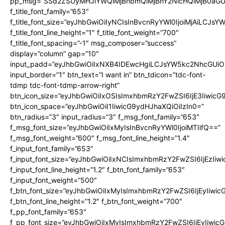
pp_msg=”SSd2ZSUyMHJlYWQlMjBhbmQlMjBhY2NlcHQlMjB0aGU
f_title_font_family=”653″
f_title_font_size=”eyJhbGwiOiIyNCIsInBvcnRyYWl0IjoiMjAiLCJs
f_title_font_line_height=”1″ f_title_font_weight=”700″
f_title_font_spacing=”-1″ msg_composer=”success”
display=”column” gap=”10″
input_padd=”eyJhbGwiOiIxNXB4IDEwcHgiLCJsYW5kc2NhcGUiO
input_border=”1″ btn_text=”I want in” btn_tdicon=”tdc-font-
tdmp tdc-font-tdmp-arrow-right”
btn_icon_size=”eyJhbGwiOiIxOSIsImxhbmRzY2FwZSI6IjE3Iiwic
btn_icon_space=”eyJhbGwiOiI1IiwicG9ydHJhaXQiOiIzIn0=”
btn_radius=”3″ input_radius=”3″ f_msg_font_family=”653″
f_msg_font_size=”eyJhbGwiOiIxMyIsInBvcnRyYWl0IjoiMTIifQ==”
f_msg_font_weight=”600″ f_msg_font_line_height=”1.4″
f_input_font_family=”653″
f_input_font_size=”eyJhbGwiOiIxNCIsImxhbmRzY2FwZSI6IjEzIiw
f_input_font_line_height=”1.2″ f_btn_font_family=”653″
f_input_font_weight=”500″
f_btn_font_size=”eyJhbGwiOiIxMyIsImxhbmRzY2FwZSI6IjEyIiwi
f_btn_font_line_height=”1.2″ f_btn_font_weight=”700″
f_pp_font_family=”653″
f_pp_font_size=”eyJhbGwiOiIxMyIsImxhbmRzY2FwZSI6IjEyIiwi