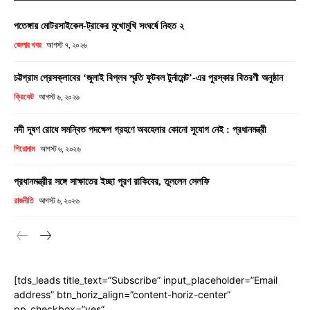
পতেঙ্গায় মোটরসাইকেল-ট্রাকের মুখোমুখি সংঘর্ষে নিহত ২
জেলার খবর
আগস্ট ৭, ২০২৬
চট্টগ্রাম প্রেসক্লাবের ‘জুলাই বিপ্লব স্মৃতি ফুটবল টুর্নামেন্ট’-এর পুরস্কার বিতরণী অনুষ্ঠান
ক্রিকেট
আগস্ট ৬, ২০২৬
নদী দূষণ রোধে সমন্বিত পদক্ষেপ গ্রহণে অবহেলার কোনো সুযোগ নেই : প্রধানমন্ত্রী
শিরোনাম
আগস্ট ৬, ২০২৬
প্রধানমন্ত্রীর সঙ্গে সাক্ষাতের ইচ্ছা পূরণ রাকিবের, তুললেন সেলফি
রাজনীতি
আগস্ট ৬, ২০২৬
[tds_leads title_text=”Subscribe” input_placeholder=”Email
address” btn_horiz_align=”content-horiz-center”
pp_checkbox=”yes”