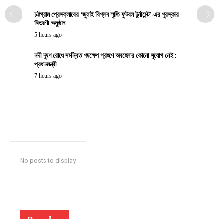
চট্টগ্রাম প্রেসক্লাবের ‘জুলাই বিপ্লব স্মৃতি ফুটবল টুর্নামেন্ট’-এর পুরস্কার
বিতরণী অনুষ্ঠান
5 hours ago
নদী দূষণ রোধে সমন্বিত পদক্ষেপ গ্রহণে অবহেলার কোনো সুযোগ নেই :
প্রধানমন্ত্রী
7 hours ago
No posts to display