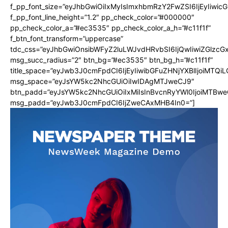
f_pp_font_size=”eyJhbGwiOiIxMyIsImxhbmRzY2FwZSI6IjEyIiwi
f_pp_font_line_height=”1.2″ pp_check_color=”#000000″
pp_check_color_a=”#ec3535″ pp_check_color_a_h=”#c11f1f”
f_btn_font_transform=”uppercase”
tdc_css=”eyJhbGwiOnsibWFyZ2luLWJvdHRvbSI6IjQwIiwiZGlz
msg_succ_radius=”2″ btn_bg=”#ec3535″ btn_bg_h=”#c11f1f”
title_space=”eyJwb3J0cmFpdCI6IjEyIiwibGFuZHNjYXBlIjoiMTQi
msg_space=”eyJsYW5kc2NhcGUiOiIwIDAgMTJweCJ9″
btn_padd=”eyJsYW5kc2NhcGUiOiIxMiIsInBvcnRyYWl0IjoiMTBwe
msg_padd=”eyJwb3J0cmFpdCI6IjZweCAxMHB4In0=”]