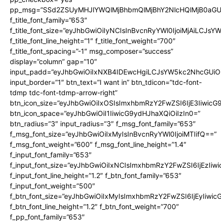
pp_msg=”SSd2ZSUyMHJlYWQlMjBhbmQlMjBhY2NlcHQlMjB0aGU
f_title_font_family=”653″
f_title_font_size=”eyJhbGwiOiIyNCIsInBvcnRyYWl0IjoiMjAiLCJs
f_title_font_line_height=”1″ f_title_font_weight=”700″
f_title_font_spacing=”-1″ msg_composer=”success”
display=”column” gap=”10″
input_padd=”eyJhbGwiOiIxNXB4IDEwcHgiLCJsYW5kc2NhcGUiO
input_border=”1″ btn_text=”I want in” btn_tdicon=”tdc-font-
tdmp tdc-font-tdmp-arrow-right”
btn_icon_size=”eyJhbGwiOiIxOSIsImxhbmRzY2FwZSI6IjE3Iiwic
btn_icon_space=”eyJhbGwiOiI1IiwicG9ydHJhaXQiOiIzIn0=”
btn_radius=”3″ input_radius=”3″ f_msg_font_family=”653″
f_msg_font_size=”eyJhbGwiOiIxMyIsInBvcnRyYWl0IjoiMTIifQ==”
f_msg_font_weight=”600″ f_msg_font_line_height=”1.4″
f_input_font_family=”653″
f_input_font_size=”eyJhbGwiOiIxNCIsImxhbmRzY2FwZSI6IjEzIiw
f_input_font_line_height=”1.2″ f_btn_font_family=”653″
f_input_font_weight=”500″
f_btn_font_size=”eyJhbGwiOiIxMyIsImxhbmRzY2FwZSI6IjEyIiwi
f_btn_font_line_height=”1.2″ f_btn_font_weight=”700″
f_pp_font_family=”653″