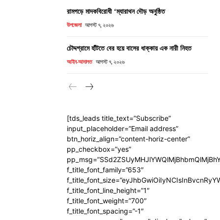
রামগড়ে মাদকবিরোধী ‘ম্যারাথন দৌড় অনুষ্ঠিত
উপজেলা
আগস্ট ৭, ২০২৬
চৌদ্দগ্রামে হাঁটতে বের হয়ে বাসের ধাক্কায় এক নারী নিহত
আইন-আদালত
আগস্ট ৭, ২০২৬
[tds_leads title_text=”Subscribe”
input_placeholder=”Email address”
btn_horiz_align=”content-horiz-center”
pp_checkbox=”yes”
pp_msg=”SSd2ZSUyMHJlYWQlMjBhbmQlMjBhY
f_title_font_family=”653″
f_title_font_size=”eyJhbGwiOiIyNCIsInBvcnRy
f_title_font_line_height=”1″
f_title_font_weight=”700″
f_title_font_spacing=”-1″