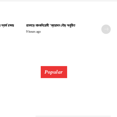
বার্থ রক্ষায়
রামগড়ে মাদকবিরোধী ‘ম্যারাথন দৌড় অনুষ্ঠিত
9 hours ago
Popular