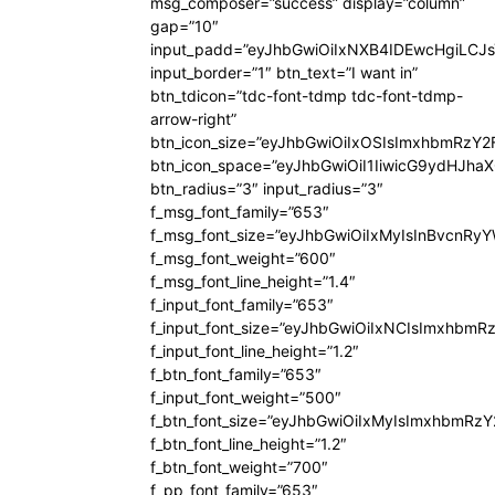
msg_composer=”success” display=”column”
gap=”10″
input_padd=”eyJhbGwiOiIxNXB4IDEwcHgiLCJ
input_border=”1″ btn_text=”I want in”
btn_tdicon=”tdc-font-tdmp tdc-font-tdmp-
arrow-right”
btn_icon_size=”eyJhbGwiOiIxOSIsImxhbmRzY2
btn_icon_space=”eyJhbGwiOiI1IiwicG9ydHJhaX
btn_radius=”3″ input_radius=”3″
f_msg_font_family=”653″
f_msg_font_size=”eyJhbGwiOiIxMyIsInBvcnRyYW
f_msg_font_weight=”600″
f_msg_font_line_height=”1.4″
f_input_font_family=”653″
f_input_font_size=”eyJhbGwiOiIxNCIsImxhbmR
f_input_font_line_height=”1.2″
f_btn_font_family=”653″
f_input_font_weight=”500″
f_btn_font_size=”eyJhbGwiOiIxMyIsImxhbmRz
f_btn_font_line_height=”1.2″
f_btn_font_weight=”700″
f_pp_font_family=”653″