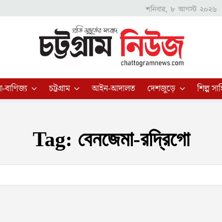
শনিবার, ৮ আগস্ট ২০২৬
া-বাণিজ্য
চট্টগ্রাম
আইন-আদালত
দেশজুড়ে
শিল্প সাহ
Tag:
বেনজেমা-রদ্রিগো