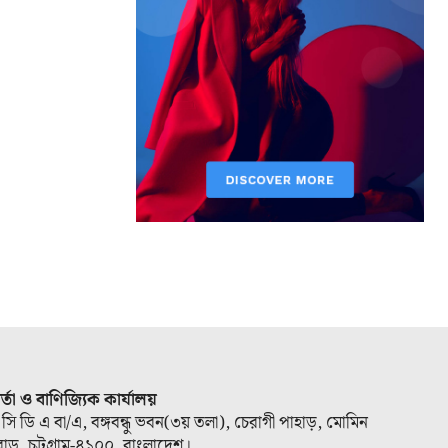
ার্তা ও বাণিজ্যিক কার্যালয়
 সি ডি এ বা/এ, বঙ্গবন্ধু ভবন(৩য় তলা), চেরাগী পাহাড়, মোমিন
োড, চট্টগ্রাম-৪১০০, বাংলাদেশ।