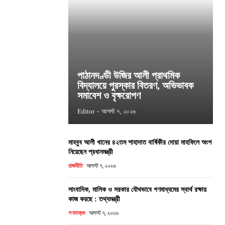
পাঠানদণ্ডী উজির আলী প্রাথমিক
বিদ্যালয়ে পুরস্কার বিতরণ, অভিভাবক
সমাবেশ ও বৃক্ষরোপণ
Editor
-
আগস্ট ৭, ২০২৬
মাহবুব আলী খানের ৪২তম শাহাদাত বার্ষিকীর দোয়া মাহফিলে অংশ
নিয়েছেন প্রধানমন্ত্রী
রাজনীতি
আগস্ট ৭, ২০২৬
সাংবাদিক, মালিক ও সরকার যৌথভাবে গণমাধ্যমের স্বার্থ রক্ষায়
কাজ করছে : তথ্যমন্ত্রী
গণমাধ্যম
আগস্ট ৭, ২০২৬