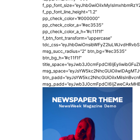
f_pp_font_size=”eyJhbGwiOiIxMyIsImxhbmRzY
f_pp_font_line_height=”1.2″
pp_check_color=”#000000″
pp_check_color_a=”#ec3535″
pp_check_color_a_h=”#c11f1f”
f_btn_font_transform=”uppercase”
tdc_css=”eyJhbGwiOnsibWFyZ2luLWJvdHRvb
msg_succ_radius=”2″ btn_bg=”#ec3535″
btn_bg_h=”#c11f1f”
title_space=”eyJwb3J0cmFpdCI6IjEyIiwibGFu
msg_space=”eyJsYW5kc2NhcGUiOiIwIDAgMT
btn_padd=”eyJsYW5kc2NhcGUiOiIxMiIsInBvcn
msg_padd=”eyJwb3J0cmFpdCI6IjZweCAxMHB