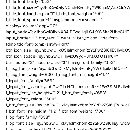
f_title_font_family=”653″
f_title_font_size=”eyJhbGwiOiIyNCIsInBvcnRyYWl0IjoiMjAiLCJs
f_title_font_line_height=”1″ f_title_font_weight=”700″
f_title_font_spacing=”-1″ msg_composer=”success”
display=”column” gap=”10″
input_padd=”eyJhbGwiOiIxNXB4IDEwcHgiLCJsYW5kc2NhcGUiO
input_border=”1″ btn_text=”I want in” btn_tdicon=”tdc-font-
tdmp tdc-font-tdmp-arrow-right”
btn_icon_size=”eyJhbGwiOiIxOSIsImxhbmRzY2FwZSI6IjE3Iiwic
btn_icon_space=”eyJhbGwiOiI1IiwicG9ydHJhaXQiOiIzIn0=”
btn_radius=”3″ input_radius=”3″ f_msg_font_family=”653″
f_msg_font_size=”eyJhbGwiOiIxMyIsInBvcnRyYWl0IjoiMTIifQ==”
f_msg_font_weight=”600″ f_msg_font_line_height=”1.4″
f_input_font_family=”653″
f_input_font_size=”eyJhbGwiOiIxNCIsImxhbmRzY2FwZSI6IjEzIiw
f_input_font_line_height=”1.2″ f_btn_font_family=”653″
f_input_font_weight=”500″
f_btn_font_size=”eyJhbGwiOiIxMyIsImxhbmRzY2FwZSI6IjEyIiwi
f_btn_font_line_height=”1.2″ f_btn_font_weight=”700″
f_pp_font_family=”653″
f_pp_font_size=”eyJhbGwiOiIxMyIsImxhbmRzY2FwZSI6IjEyIiwi
f_pp_font_line_height=”1.2″ pp_check_color=”#000000″