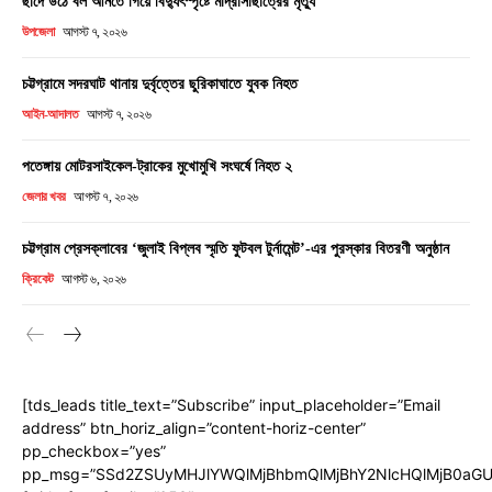
ছাদে উঠে বল আনতে গিয়ে বিদ্যুৎস্পৃষ্টে মাদ্রাসাছাত্রের মৃত্যু
উপজেলা
আগস্ট ৭, ২০২৬
চট্টগ্রামে সদরঘাট থানায় দুর্বৃত্তের ছুরিকাঘাতে যুবক নিহত
আইন-আদালত
আগস্ট ৭, ২০২৬
পতেঙ্গায় মোটরসাইকেল-ট্রাকের মুখোমুখি সংঘর্ষে নিহত ২
জেলার খবর
আগস্ট ৭, ২০২৬
চট্টগ্রাম প্রেসক্লাবের ‘জুলাই বিপ্লব স্মৃতি ফুটবল টুর্নামেন্ট’-এর পুরস্কার বিতরণী অনুষ্ঠান
ক্রিকেট
আগস্ট ৬, ২০২৬
[tds_leads title_text=”Subscribe” input_placeholder=”Email
address” btn_horiz_align=”content-horiz-center”
pp_checkbox=”yes”
pp_msg=”SSd2ZSUyMHJlYWQlMjBhbmQlMjBhY2NlcHQlMjB0aGU