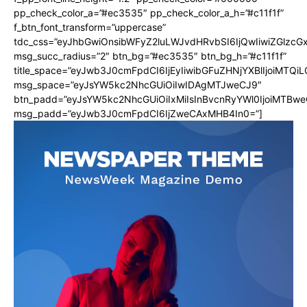
pp_check_color_a=”#ec3535″ pp_check_color_a_h=”#c11f1f”
f_btn_font_transform=”uppercase”
tdc_css=”eyJhbGwiOnsibWFyZ2luLWJvdHRvbSI6IjQwIiwiZGlz
msg_succ_radius=”2″ btn_bg=”#ec3535″ btn_bg_h=”#c11f1f”
title_space=”eyJwb3J0cmFpdCI6IjEyIiwibGFuZHNjYXBlIjoiMTQi
msg_space=”eyJsYW5kc2NhcGUiOiIwIDAgMTJweCJ9″
btn_padd=”eyJsYW5kc2NhcGUiOiIxMiIsInBvcnRyYWl0IjoiMTBwe
msg_padd=”eyJwb3J0cmFpdCI6IjZweCAxMHB4In0=”]