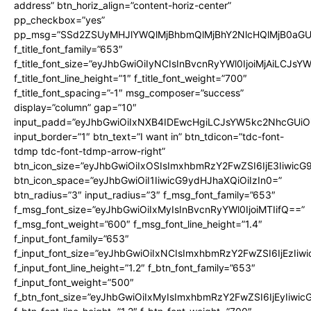
address” btn_horiz_align=”content-horiz-center”
pp_checkbox=”yes”
pp_msg=”SSd2ZSUyMHJlYWQlMjBhbmQlMjBhY2NlcHQlMjB0aGU
f_title_font_family=”653″
f_title_font_size=”eyJhbGwiOiIyNCIsInBvcnRyYWl0IjoiMjAiLCJs
f_title_font_line_height=”1″ f_title_font_weight=”700″
f_title_font_spacing=”-1″ msg_composer=”success”
display=”column” gap=”10″
input_padd=”eyJhbGwiOiIxNXB4IDEwcHgiLCJsYW5kc2NhcGUiO
input_border=”1″ btn_text=”I want in” btn_tdicon=”tdc-font-
tdmp tdc-font-tdmp-arrow-right”
btn_icon_size=”eyJhbGwiOiIxOSIsImxhbmRzY2FwZSI6IjE3Iiwic
btn_icon_space=”eyJhbGwiOiI1IiwicG9ydHJhaXQiOiIzIn0=”
btn_radius=”3″ input_radius=”3″ f_msg_font_family=”653″
f_msg_font_size=”eyJhbGwiOiIxMyIsInBvcnRyYWl0IjoiMTIifQ==”
f_msg_font_weight=”600″ f_msg_font_line_height=”1.4″
f_input_font_family=”653″
f_input_font_size=”eyJhbGwiOiIxNCIsImxhbmRzY2FwZSI6IjEzIiw
f_input_font_line_height=”1.2″ f_btn_font_family=”653″
f_input_font_weight=”500″
f_btn_font_size=”eyJhbGwiOiIxMyIsImxhbmRzY2FwZSI6IjEyIiwi