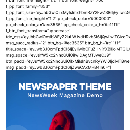
f_btn_font_line_height=”1.2″ f_btn_font_weight=”700″
f_pp_font_family=”653″
f_pp_font_size=”eyJhbGwiOiIxMyIsImxhbmRzY2FwZSI6IjEyIiwi
f_pp_font_line_height=”1.2″ pp_check_color=”#000000″
pp_check_color_a=”#ec3535″ pp_check_color_a_h=”#c11f1f”
f_btn_font_transform=”uppercase”
tdc_css=”eyJhbGwiOnsibWFyZ2luLWJvdHRvbSI6IjQwIiwiZGlz
msg_succ_radius=”2″ btn_bg=”#ec3535″ btn_bg_h=”#c11f1f”
title_space=”eyJwb3J0cmFpdCI6IjEyIiwibGFuZHNjYXBlIjoiMTQi
msg_space=”eyJsYW5kc2NhcGUiOiIwIDAgMTJweCJ9″
btn_padd=”eyJsYW5kc2NhcGUiOiIxMiIsInBvcnRyYWl0IjoiMTBwe
msg_padd=”eyJwb3J0cmFpdCI6IjZweCAxMHB4In0=”]