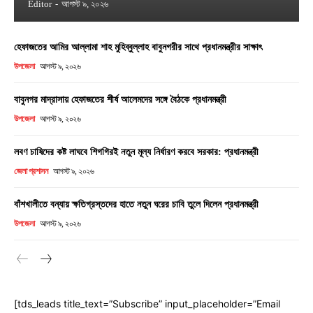
Editor
-
আগস্ট ৯, ২০২৬
হেফাজতের আমির আল্লামা শাহ মুহিব্বুল্লাহ বাবুনগরীর সাথে প্রধানমন্ত্রীর সাক্ষাৎ
উপজেলা
আগস্ট ৯, ২০২৬
বাবুনগর মাদ্রাসায় হেফাজতের শীর্ষ আলেমদের সঙ্গে বৈঠকে প্রধানমন্ত্রী
উপজেলা
আগস্ট ৯, ২০২৬
লবণ চাষিদের কষ্ট লাঘবে শিগগিরই নতুন মূল্য নির্ধারণ করবে সরকার: প্রধানমন্ত্রী
জেলা প্রশাসন
আগস্ট ৯, ২০২৬
বাঁশখালীতে বন্যায় ক্ষতিগ্রস্তদের হাতে নতুন ঘরের চাবি তুলে দিলেন প্রধানমন্ত্রী
উপজেলা
আগস্ট ৯, ২০২৬
[tds_leads title_text=”Subscribe” input_placeholder=”Email