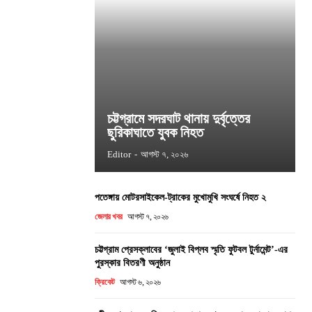
চট্টগ্রামে সদরঘাট থানায় দুর্বৃত্তের
ছুরিকাঘাতে যুবক নিহত
Editor
-
আগস্ট ৭, ২০২৬
পতেঙ্গায় মোটরসাইকেল-ট্রাকের মুখোমুখি সংঘর্ষে নিহত ২
জেলার খবর
আগস্ট ৭, ২০২৬
চট্টগ্রাম প্রেসক্লাবের ‘জুলাই বিপ্লব স্মৃতি ফুটবল টুর্নামেন্ট’-এর
পুরস্কার বিতরণী অনুষ্ঠান
ক্রিকেট
আগস্ট ৬, ২০২৬