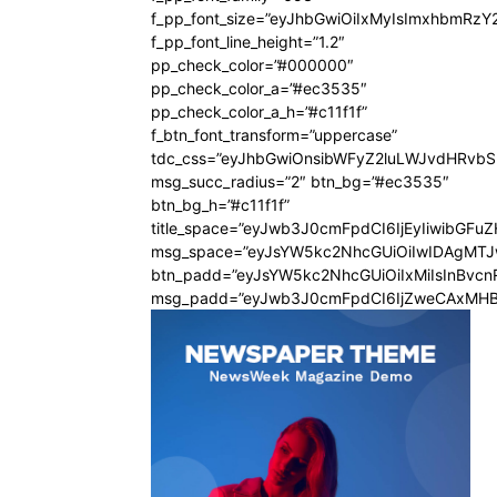
f_pp_font_size=”eyJhbGwiOiIxMyIsImxhbmRzY
f_pp_font_line_height=”1.2″
pp_check_color=”#000000″
pp_check_color_a=”#ec3535″
pp_check_color_a_h=”#c11f1f”
f_btn_font_transform=”uppercase”
tdc_css=”eyJhbGwiOnsibWFyZ2luLWJvdHRvb
msg_succ_radius=”2″ btn_bg=”#ec3535″
btn_bg_h=”#c11f1f”
title_space=”eyJwb3J0cmFpdCI6IjEyIiwibGFu
msg_space=”eyJsYW5kc2NhcGUiOiIwIDAgMT
btn_padd=”eyJsYW5kc2NhcGUiOiIxMiIsInBvcn
msg_padd=”eyJwb3J0cmFpdCI6IjZweCAxMHB