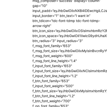
msg_composer=”success” display=”column”
gap=”10″
input_padd=”eyJhbGwiOiIxNXB4IDEwcHgiLCJ
input_border=”1″ btn_text=”I want in”
btn_tdicon=”tdc-font-tdmp tdc-font-tdmp-
arrow-right”
btn_icon_size=”eyJhbGwiOiIxOSIsImxhbmRzY2
btn_icon_space=”eyJhbGwiOiI1IiwicG9ydHJhaX
btn_radius=”3″ input_radius=”3″
f_msg_font_family=”653″
f_msg_font_size=”eyJhbGwiOiIxMyIsInBvcnRyYW
f_msg_font_weight=”600″
f_msg_font_line_height=”1.4″
f_input_font_family=”653″
f_input_font_size=”eyJhbGwiOiIxNCIsImxhbmR
f_input_font_line_height=”1.2″
f_btn_font_family=”653″
f_input_font_weight=”500″
f_btn_font_size=”eyJhbGwiOiIxMyIsImxhbmRz
f_btn_font_line_height=”1.2″
f_btn_font_weight=”700″
f_pp_font_family=”653″