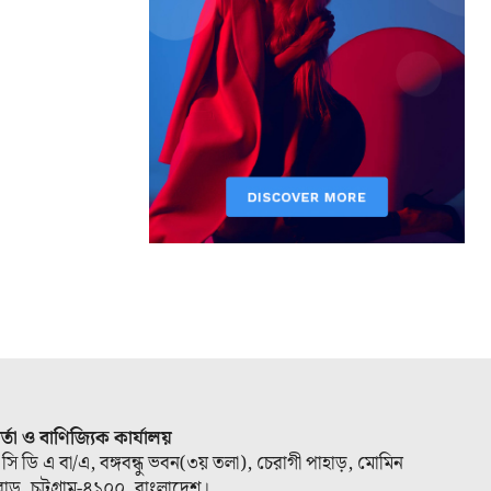
ার্তা ও বাণিজ্যিক কার্যালয়
 সি ডি এ বা/এ, বঙ্গবন্ধু ভবন(৩য় তলা), চেরাগী পাহাড়, মোমিন
োড, চট্টগ্রাম-৪১০০, বাংলাদেশ।