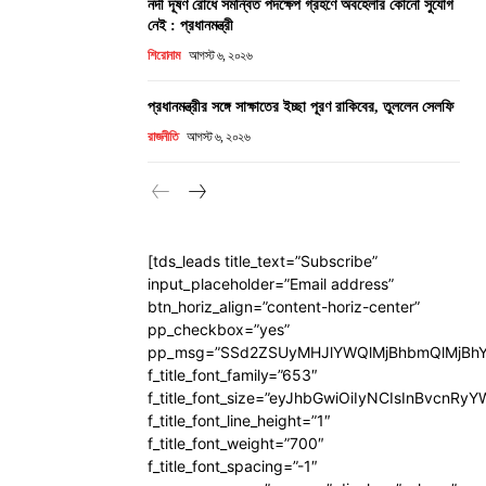
নদী দূষণ রোধে সমন্বিত পদক্ষেপ গ্রহণে অবহেলার কোনো সুযোগ
নেই : প্রধানমন্ত্রী
শিরোনাম
আগস্ট ৬, ২০২৬
প্রধানমন্ত্রীর সঙ্গে সাক্ষাতের ইচ্ছা পূরণ রাকিবের, তুললেন সেলফি
রাজনীতি
আগস্ট ৬, ২০২৬
[tds_leads title_text=”Subscribe”
input_placeholder=”Email address”
btn_horiz_align=”content-horiz-center”
pp_checkbox=”yes”
pp_msg=”SSd2ZSUyMHJlYWQlMjBhbmQlMjBhY
f_title_font_family=”653″
f_title_font_size=”eyJhbGwiOiIyNCIsInBvcnRy
f_title_font_line_height=”1″
f_title_font_weight=”700″
f_title_font_spacing=”-1″