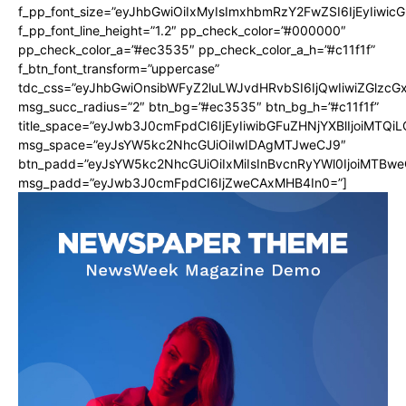
f_pp_font_size=”eyJhbGwiOiIxMyIsImxhbmRzY2FwZSI6IjEyIiwi
f_pp_font_line_height=”1.2″ pp_check_color=”#000000″
pp_check_color_a=”#ec3535″ pp_check_color_a_h=”#c11f1f”
f_btn_font_transform=”uppercase”
tdc_css=”eyJhbGwiOnsibWFyZ2luLWJvdHRvbSI6IjQwIiwiZGlz
msg_succ_radius=”2″ btn_bg=”#ec3535″ btn_bg_h=”#c11f1f”
title_space=”eyJwb3J0cmFpdCI6IjEyIiwibGFuZHNjYXBlIjoiMTQi
msg_space=”eyJsYW5kc2NhcGUiOiIwIDAgMTJweCJ9″
btn_padd=”eyJsYW5kc2NhcGUiOiIxMiIsInBvcnRyYWl0IjoiMTBwe
msg_padd=”eyJwb3J0cmFpdCI6IjZweCAxMHB4In0=”]