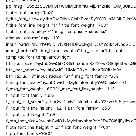
pp_msg=”SSd2ZSUyMHJlYWQlMjBhbmQlMjBhY2NlcHQlMjB0aGU
f_title_font_family=”653″
f_title_font_size=”eyJhbGwiOiIyNCIsInBvcnRyYWl0IjoiMjAiLCJs
f_title_font_line_height=”1″ f_title_font_weight=”700″
f_title_font_spacing=”-1″ msg_composer=”success”
display=”column” gap=”10″
input_padd=”eyJhbGwiOiIxNXB4IDEwcHgiLCJsYW5kc2NhcGUiO
input_border=”1″ btn_text=”I want in” btn_tdicon=”tdc-font-
tdmp tdc-font-tdmp-arrow-right”
btn_icon_size=”eyJhbGwiOiIxOSIsImxhbmRzY2FwZSI6IjE3Iiwic
btn_icon_space=”eyJhbGwiOiI1IiwicG9ydHJhaXQiOiIzIn0=”
btn_radius=”3″ input_radius=”3″ f_msg_font_family=”653″
f_msg_font_size=”eyJhbGwiOiIxMyIsInBvcnRyYWl0IjoiMTIifQ==”
f_msg_font_weight=”600″ f_msg_font_line_height=”1.4″
f_input_font_family=”653″
f_input_font_size=”eyJhbGwiOiIxNCIsImxhbmRzY2FwZSI6IjEzIiw
f_input_font_line_height=”1.2″ f_btn_font_family=”653″
f_input_font_weight=”500″
f_btn_font_size=”eyJhbGwiOiIxMyIsImxhbmRzY2FwZSI6IjEyIiwi
f_btn_font_line_height=”1.2″ f_btn_font_weight=”700″
f_pp_font_family=”653″