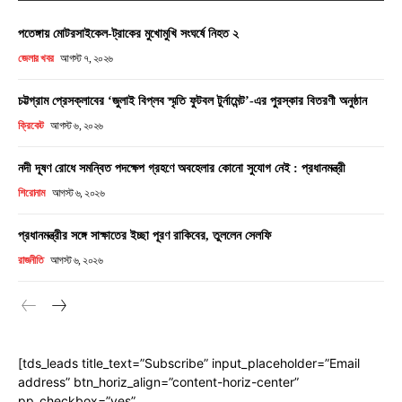
পতেঙ্গায় মোটরসাইকেল-ট্রাকের মুখোমুখি সংঘর্ষে নিহত ২
জেলার খবর
আগস্ট ৭, ২০২৬
চট্টগ্রাম প্রেসক্লাবের ‘জুলাই বিপ্লব স্মৃতি ফুটবল টুর্নামেন্ট’-এর পুরস্কার বিতরণী অনুষ্ঠান
ক্রিকেট
আগস্ট ৬, ২০২৬
নদী দূষণ রোধে সমন্বিত পদক্ষেপ গ্রহণে অবহেলার কোনো সুযোগ নেই : প্রধানমন্ত্রী
শিরোনাম
আগস্ট ৬, ২০২৬
প্রধানমন্ত্রীর সঙ্গে সাক্ষাতের ইচ্ছা পূরণ রাকিবের, তুললেন সেলফি
রাজনীতি
আগস্ট ৬, ২০২৬
[tds_leads title_text=”Subscribe” input_placeholder=”Email
address” btn_horiz_align=”content-horiz-center”
pp_checkbox=”yes”