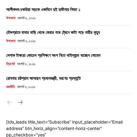
আলীকদম-চকরিয়া সড়কে একদিনে দুই দুর্ঘটনায় নিহত ১
উপজেলা
আগস্ট ৮, ২০২৬
চৌদ্দগ্রামে বাবার বাড়ি থেকে ফেরার পথে ট্রেনে কাটা পড়ে নারীর মৃত্যু
উপজেলা
আগস্ট ৮, ২০২৬
সেপাক টাকরো কোচেস প্রশিক্ষণে অংশ নিতে থাইল্যান্ড যাচ্ছেন সোহেল
ক্রিকেট
আগস্ট ৮, ২০২৬
রোববার চট্টগ্রাম আসছেন প্রধানমন্ত্রী, বরণের প্রস্তুতি
রাজনীতি
আগস্ট ৮, ২০২৬
[tds_leads title_text=”Subscribe” input_placeholder=”Email
address” btn_horiz_align=”content-horiz-center”
pp_checkbox=”yes”