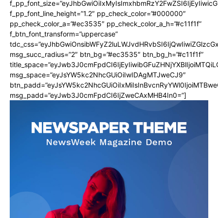
f_pp_font_size=”eyJhbGwiOiIxMyIsImxhbmRzY2FwZSI6IjEyIiwi
f_pp_font_line_height=”1.2″ pp_check_color=”#000000″
pp_check_color_a=”#ec3535″ pp_check_color_a_h=”#c11f1f”
f_btn_font_transform=”uppercase”
tdc_css=”eyJhbGwiOnsibWFyZ2luLWJvdHRvbSI6IjQwIiwiZGlz
msg_succ_radius=”2″ btn_bg=”#ec3535″ btn_bg_h=”#c11f1f”
title_space=”eyJwb3J0cmFpdCI6IjEyIiwibGFuZHNjYXBlIjoiMTQi
msg_space=”eyJsYW5kc2NhcGUiOiIwIDAgMTJweCJ9″
btn_padd=”eyJsYW5kc2NhcGUiOiIxMiIsInBvcnRyYWl0IjoiMTBwe
msg_padd=”eyJwb3J0cmFpdCI6IjZweCAxMHB4In0=”]