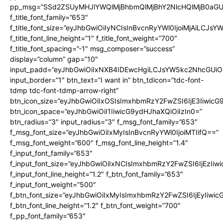
pp_msg=”SSd2ZSUyMHJlYWQlMjBhbmQlMjBhY2NlcHQlMjB0aGU
f_title_font_family=”653″
f_title_font_size=”eyJhbGwiOiIyNCIsInBvcnRyYWl0IjoiMjAiLCJs
f_title_font_line_height=”1″ f_title_font_weight=”700″
f_title_font_spacing=”-1″ msg_composer=”success”
display=”column” gap=”10″
input_padd=”eyJhbGwiOiIxNXB4IDEwcHgiLCJsYW5kc2NhcGUiO
input_border=”1″ btn_text=”I want in” btn_tdicon=”tdc-font-
tdmp tdc-font-tdmp-arrow-right”
btn_icon_size=”eyJhbGwiOiIxOSIsImxhbmRzY2FwZSI6IjE3Iiwic
btn_icon_space=”eyJhbGwiOiI1IiwicG9ydHJhaXQiOiIzIn0=”
btn_radius=”3″ input_radius=”3″ f_msg_font_family=”653″
f_msg_font_size=”eyJhbGwiOiIxMyIsInBvcnRyYWl0IjoiMTIifQ==”
f_msg_font_weight=”600″ f_msg_font_line_height=”1.4″
f_input_font_family=”653″
f_input_font_size=”eyJhbGwiOiIxNCIsImxhbmRzY2FwZSI6IjEzIiw
f_input_font_line_height=”1.2″ f_btn_font_family=”653″
f_input_font_weight=”500″
f_btn_font_size=”eyJhbGwiOiIxMyIsImxhbmRzY2FwZSI6IjEyIiwi
f_btn_font_line_height=”1.2″ f_btn_font_weight=”700″
f_pp_font_family=”653″