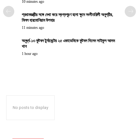
10 minutes ago
প্রধানমন্ত্রীর সঙ্গে দেখা করে স্বপ্নপূরণ হলো ক্ষুদে সংগীতশিল্পী অনুশ্রীর,
মিলল হারমোনিয়াম উপহার
11 minutes ago
অনুর্ধ্ব-১৩ ফুটবল টুর্নামেন্টের ২৫ একাডেমিকে ফুটবল দিলেন সাইফুল আলম
খান
1 hour ago
No posts to display