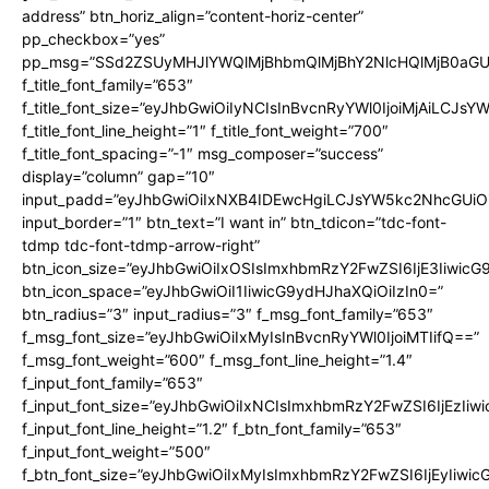
address” btn_horiz_align=”content-horiz-center”
pp_checkbox=”yes”
pp_msg=”SSd2ZSUyMHJlYWQlMjBhbmQlMjBhY2NlcHQlMjB0aGU
f_title_font_family=”653″
f_title_font_size=”eyJhbGwiOiIyNCIsInBvcnRyYWl0IjoiMjAiLCJs
f_title_font_line_height=”1″ f_title_font_weight=”700″
f_title_font_spacing=”-1″ msg_composer=”success”
display=”column” gap=”10″
input_padd=”eyJhbGwiOiIxNXB4IDEwcHgiLCJsYW5kc2NhcGUiO
input_border=”1″ btn_text=”I want in” btn_tdicon=”tdc-font-
tdmp tdc-font-tdmp-arrow-right”
btn_icon_size=”eyJhbGwiOiIxOSIsImxhbmRzY2FwZSI6IjE3Iiwic
btn_icon_space=”eyJhbGwiOiI1IiwicG9ydHJhaXQiOiIzIn0=”
btn_radius=”3″ input_radius=”3″ f_msg_font_family=”653″
f_msg_font_size=”eyJhbGwiOiIxMyIsInBvcnRyYWl0IjoiMTIifQ==”
f_msg_font_weight=”600″ f_msg_font_line_height=”1.4″
f_input_font_family=”653″
f_input_font_size=”eyJhbGwiOiIxNCIsImxhbmRzY2FwZSI6IjEzIiw
f_input_font_line_height=”1.2″ f_btn_font_family=”653″
f_input_font_weight=”500″
f_btn_font_size=”eyJhbGwiOiIxMyIsImxhbmRzY2FwZSI6IjEyIiwi