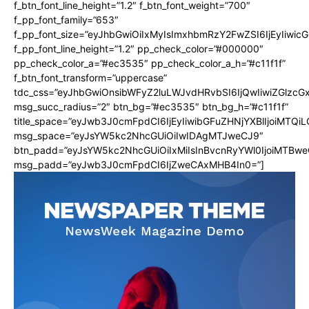
f_btn_font_line_height=”1.2″ f_btn_font_weight=”700″
f_pp_font_family=”653″
f_pp_font_size=”eyJhbGwiOiIxMyIsImxhbmRzY2FwZSI6IjEyIiwi
f_pp_font_line_height=”1.2″ pp_check_color=”#000000″
pp_check_color_a=”#ec3535″ pp_check_color_a_h=”#c11f1f”
f_btn_font_transform=”uppercase”
tdc_css=”eyJhbGwiOnsibWFyZ2luLWJvdHRvbSI6IjQwIiwiZGlz
msg_succ_radius=”2″ btn_bg=”#ec3535″ btn_bg_h=”#c11f1f”
title_space=”eyJwb3J0cmFpdCI6IjEyIiwibGFuZHNjYXBlIjoiMTQi
msg_space=”eyJsYW5kc2NhcGUiOiIwIDAgMTJweCJ9″
btn_padd=”eyJsYW5kc2NhcGUiOiIxMiIsInBvcnRyYWl0IjoiMTBwe
msg_padd=”eyJwb3J0cmFpdCI6IjZweCAxMHB4In0=”]