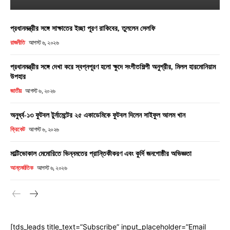
প্রধানমন্ত্রীর সঙ্গে সাক্ষাতের ইচ্ছা পূরণ রাকিবের, তুললেন সেলফি
রাজনীতি
আগস্ট ৬, ২০২৬
প্রধানমন্ত্রীর সঙ্গে দেখা করে স্বপ্নপূরণ হলো ক্ষুদে সংগীতশিল্পী অনুশ্রীর, মিলল হারমোনিয়াম
উপহার
জাতীয়
আগস্ট ৬, ২০২৬
অনুর্ধ্ব-১৩ ফুটবল টুর্নামেন্টের ২৫ একাডেমিকে ফুটবল দিলেন সাইফুল আলম খান
ক্রিকেট
আগস্ট ৬, ২০২৬
মাল্টিভোকাল মেমোরিতে ভিন্নমতের প্রান্তিকীকরণ এবং কুর্দি জনগোষ্ঠীর অভিজ্ঞতা
আন্তর্জাতিক
আগস্ট ৬, ২০২৬
[tds_leads title_text=”Subscribe” input_placeholder=”Email