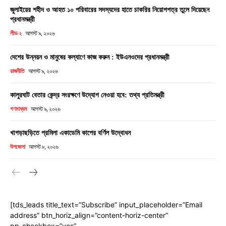
জুলাইয়ের শহীদ ও আহত ১০ পরিবারের সদস্যদের হাতে চাকরির নিয়োগপত্র তুলে দিয়েছেন
প্রধানমন্ত্রী
লীড-২
আগস্ট ৯, ২০২৬
দেশের উন্নয়ন ও মানুষের কল্যাণে কাজ করুন : ইউএনওদের প্রধানমন্ত্রী
রাজনীতি
আগস্ট ৯, ২০২৬
কালুরঘাট বেতার কেন্দ্র সংরক্ষণে উদ্যোগ নেওয়া হবে: তথ্য প্রতিমন্ত্রী
গণমাধ্যম
আগস্ট ৯, ২০২৬
খাগড়াছড়িতে প্রমিলা একাডেমি কাপের বর্ণিল উদ্বোধন
উপজেলা
আগস্ট ৮, ২০২৬
[tds_leads title_text=”Subscribe” input_placeholder=”Email
address” btn_horiz_align=”content-horiz-center”
pp_checkbox=”yes”