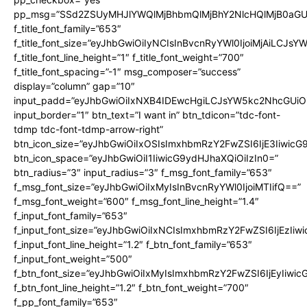
pp_msg=”SSd2ZSUyMHJlYWQlMjBhbmQlMjBhY2NlcHQlMjB0aGU
f_title_font_family=”653″
f_title_font_size=”eyJhbGwiOiIyNCIsInBvcnRyYWl0IjoiMjAiLCJs
f_title_font_line_height=”1″ f_title_font_weight=”700″
f_title_font_spacing=”-1″ msg_composer=”success”
display=”column” gap=”10″
input_padd=”eyJhbGwiOiIxNXB4IDEwcHgiLCJsYW5kc2NhcGUiO
input_border=”1″ btn_text=”I want in” btn_tdicon=”tdc-font-
tdmp tdc-font-tdmp-arrow-right”
btn_icon_size=”eyJhbGwiOiIxOSIsImxhbmRzY2FwZSI6IjE3Iiwic
btn_icon_space=”eyJhbGwiOiI1IiwicG9ydHJhaXQiOiIzIn0=”
btn_radius=”3″ input_radius=”3″ f_msg_font_family=”653″
f_msg_font_size=”eyJhbGwiOiIxMyIsInBvcnRyYWl0IjoiMTIifQ==”
f_msg_font_weight=”600″ f_msg_font_line_height=”1.4″
f_input_font_family=”653″
f_input_font_size=”eyJhbGwiOiIxNCIsImxhbmRzY2FwZSI6IjEzIiw
f_input_font_line_height=”1.2″ f_btn_font_family=”653″
f_input_font_weight=”500″
f_btn_font_size=”eyJhbGwiOiIxMyIsImxhbmRzY2FwZSI6IjEyIiwi
f_btn_font_line_height=”1.2″ f_btn_font_weight=”700″
f_pp_font_family=”653″