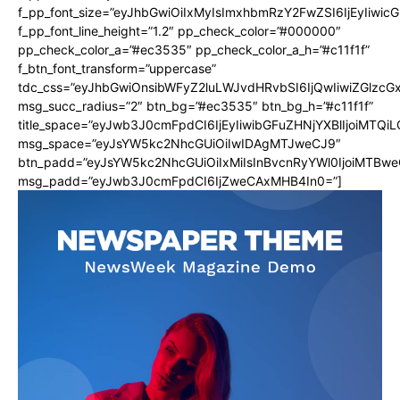
f_pp_font_size=”eyJhbGwiOiIxMyIsImxhbmRzY2FwZSI6IjEyIiwi
f_pp_font_line_height=”1.2″ pp_check_color=”#000000″
pp_check_color_a=”#ec3535″ pp_check_color_a_h=”#c11f1f”
f_btn_font_transform=”uppercase”
tdc_css=”eyJhbGwiOnsibWFyZ2luLWJvdHRvbSI6IjQwIiwiZGlz
msg_succ_radius=”2″ btn_bg=”#ec3535″ btn_bg_h=”#c11f1f”
title_space=”eyJwb3J0cmFpdCI6IjEyIiwibGFuZHNjYXBlIjoiMTQi
msg_space=”eyJsYW5kc2NhcGUiOiIwIDAgMTJweCJ9″
btn_padd=”eyJsYW5kc2NhcGUiOiIxMiIsInBvcnRyYWl0IjoiMTBwe
msg_padd=”eyJwb3J0cmFpdCI6IjZweCAxMHB4In0=”]