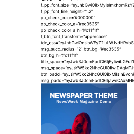
f_pp_font_size=”eyJhbGwiOiIxMyIsImxhbmRzY
f_pp_font_line_height=”1.2″
pp_check_color=”#000000″
pp_check_color_a=”#ec3535″
pp_check_color_a_h=”#c11f1f”
f_btn_font_transform=”uppercase”
tdc_css=”eyJhbGwiOnsibWFyZ2luLWJvdHRvb
msg_succ_radius=”2″ btn_bg=”#ec3535″
btn_bg_h=”#c11f1f”
title_space=”eyJwb3J0cmFpdCI6IjEyIiwibGFu
msg_space=”eyJsYW5kc2NhcGUiOiIwIDAgMT
btn_padd=”eyJsYW5kc2NhcGUiOiIxMiIsInBvcn
msg_padd=”eyJwb3J0cmFpdCI6IjZweCAxMHB