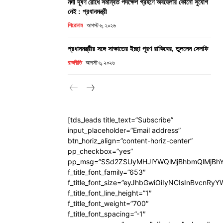
নদী দূষণ রোধে সমন্বিত পদক্ষেপ গ্রহণে অবহেলার কোনো সুযোগ
নেই : প্রধানমন্ত্রী
শিরোনাম
আগস্ট ৬, ২০২৬
প্রধানমন্ত্রীর সঙ্গে সাক্ষাতের ইচ্ছা পূরণ রাকিবের, তুললেন সেলফি
রাজনীতি
আগস্ট ৬, ২০২৬
[tds_leads title_text=”Subscribe”
input_placeholder=”Email address”
btn_horiz_align=”content-horiz-center”
pp_checkbox=”yes”
pp_msg=”SSd2ZSUyMHJlYWQlMjBhbmQlMjBhY
f_title_font_family=”653″
f_title_font_size=”eyJhbGwiOiIyNCIsInBvcnRy
f_title_font_line_height=”1″
f_title_font_weight=”700″
f_title_font_spacing=”-1″