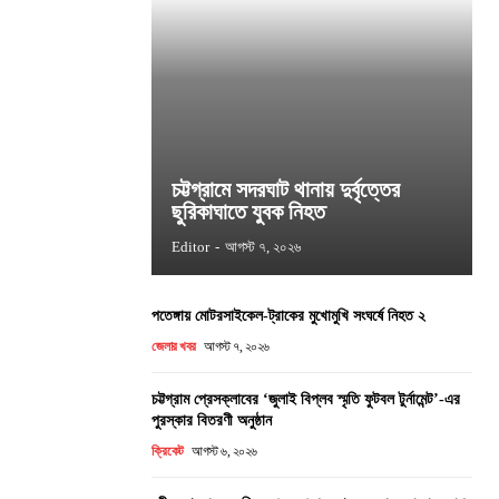
চট্টগ্রামে সদরঘাট থানায় দুর্বৃত্তের
ছুরিকাঘাতে যুবক নিহত
Editor
-
আগস্ট ৭, ২০২৬
পতেঙ্গায় মোটরসাইকেল-ট্রাকের মুখোমুখি সংঘর্ষে নিহত ২
জেলার খবর
আগস্ট ৭, ২০২৬
চট্টগ্রাম প্রেসক্লাবের ‘জুলাই বিপ্লব স্মৃতি ফুটবল টুর্নামেন্ট’-এর
পুরস্কার বিতরণী অনুষ্ঠান
ক্রিকেট
আগস্ট ৬, ২০২৬