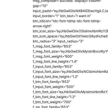
msg_composer=”success” display=”column”
gap=”10″
input_padd=”eyJhbGwiOiIxNXB4IDEwcHgiLCJ
input_border=”1″ btn_text=”I want in”
btn_tdicon=”tdc-font-tdmp tdc-font-tdmp-
arrow-right”
btn_icon_size=”eyJhbGwiOiIxOSIsImxhbmRzY2
btn_icon_space=”eyJhbGwiOiI1IiwicG9ydHJhaX
btn_radius=”3″ input_radius=”3″
f_msg_font_family=”653″
f_msg_font_size=”eyJhbGwiOiIxMyIsInBvcnRyYW
f_msg_font_weight=”600″
f_msg_font_line_height=”1.4″
f_input_font_family=”653″
f_input_font_size=”eyJhbGwiOiIxNCIsImxhbmR
f_input_font_line_height=”1.2″
f_btn_font_family=”653″
f_input_font_weight=”500″
f_btn_font_size=”eyJhbGwiOiIxMyIsImxhbmRz
f_btn_font_line_height=”1.2″
f_btn_font_weight=”700″
f_pp_font_family=”653″