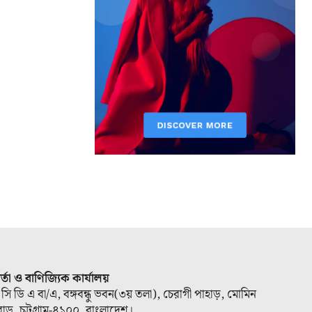
ার্তা ও বাণিজ্যিক কার্যালয়
 সি ডি এ বা/এ, বঙ্গবন্ধু ভবন(৩য় তলা), চেরাগী পাহাড়, মোমিন
োড, চট্টগ্রাম-৪১০০, বাংলাদেশ।