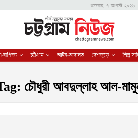
শুক্রবার, ৭ আগস্ট ২০২৬
া-বাণিজ্য
চট্টগ্রাম
আইন-আদালত
দেশজুড়ে
শিল্প সাহ
Tag:
চৌধুরী আবদুল্লাহ আল-মামু