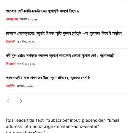
পতেঙ্গায় মোটরসাইকেল-ট্রাকের মুখোমুখি সংঘর্ষে নিহত ২
জেলার খবর
আগস্ট ৭, ২০২৬
চট্টগ্রাম প্রেসক্লাবের ‘জুলাই বিপ্লব স্মৃতি ফুটবল টুর্নামেন্ট’-এর পুরস্কার বিতরণী অনুষ্ঠান
ক্রিকেট
আগস্ট ৬, ২০২৬
নদী দূষণ রোধে সমন্বিত পদক্ষেপ গ্রহণে অবহেলার কোনো সুযোগ নেই : প্রধানমন্ত্রী
শিরোনাম
আগস্ট ৬, ২০২৬
প্রধানমন্ত্রীর সঙ্গে সাক্ষাতের ইচ্ছা পূরণ রাকিবের, তুললেন সেলফি
রাজনীতি
আগস্ট ৬, ২০২৬
[tds_leads title_text=”Subscribe” input_placeholder=”Email
address” btn_horiz_align=”content-horiz-center”
pp_checkbox=”yes”