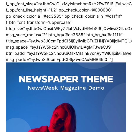
f_pp_font_size=”eyJhbGwiOiIxMyIsImxhbmRzY2FwZSI6IjEyIiwi
f_pp_font_line_height=”1.2″ pp_check_color=”#000000″
pp_check_color_a=”#ec3535″ pp_check_color_a_h=”#c11f1f”
f_btn_font_transform=”uppercase”
tdc_css=”eyJhbGwiOnsibWFyZ2luLWJvdHRvbSI6IjQwIiwiZGlz
msg_succ_radius=”2″ btn_bg=”#ec3535″ btn_bg_h=”#c11f1f”
title_space=”eyJwb3J0cmFpdCI6IjEyIiwibGFuZHNjYXBlIjoiMTQi
msg_space=”eyJsYW5kc2NhcGUiOiIwIDAgMTJweCJ9″
btn_padd=”eyJsYW5kc2NhcGUiOiIxMiIsInBvcnRyYWl0IjoiMTBwe
msg_padd=”eyJwb3J0cmFpdCI6IjZweCAxMHB4In0=”]