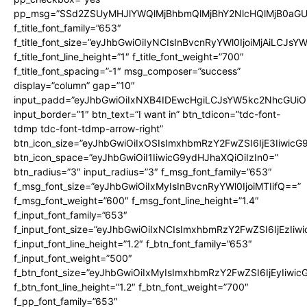
pp_msg=”SSd2ZSUyMHJlYWQlMjBhbmQlMjBhY2NlcHQlMjB0aGU
f_title_font_family=”653″
f_title_font_size=”eyJhbGwiOiIyNCIsInBvcnRyYWl0IjoiMjAiLCJs
f_title_font_line_height=”1″ f_title_font_weight=”700″
f_title_font_spacing=”-1″ msg_composer=”success”
display=”column” gap=”10″
input_padd=”eyJhbGwiOiIxNXB4IDEwcHgiLCJsYW5kc2NhcGUiO
input_border=”1″ btn_text=”I want in” btn_tdicon=”tdc-font-
tdmp tdc-font-tdmp-arrow-right”
btn_icon_size=”eyJhbGwiOiIxOSIsImxhbmRzY2FwZSI6IjE3Iiwic
btn_icon_space=”eyJhbGwiOiI1IiwicG9ydHJhaXQiOiIzIn0=”
btn_radius=”3″ input_radius=”3″ f_msg_font_family=”653″
f_msg_font_size=”eyJhbGwiOiIxMyIsInBvcnRyYWl0IjoiMTIifQ==”
f_msg_font_weight=”600″ f_msg_font_line_height=”1.4″
f_input_font_family=”653″
f_input_font_size=”eyJhbGwiOiIxNCIsImxhbmRzY2FwZSI6IjEzIiw
f_input_font_line_height=”1.2″ f_btn_font_family=”653″
f_input_font_weight=”500″
f_btn_font_size=”eyJhbGwiOiIxMyIsImxhbmRzY2FwZSI6IjEyIiwi
f_btn_font_line_height=”1.2″ f_btn_font_weight=”700″
f_pp_font_family=”653″