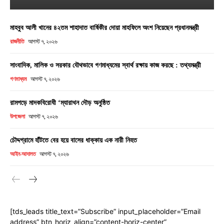
মাহবুব আলী খানের ৪২তম শাহাদাত বার্ষিকীর দোয়া মাহফিলে অংশ নিয়েছেন প্রধানমন্ত্রী
রাজনীতি
আগস্ট ৭, ২০২৬
সাংবাদিক, মালিক ও সরকার যৌথভাবে গণমাধ্যমের স্বার্থ রক্ষায় কাজ করছে : তথ্যমন্ত্রী
গণমাধ্যম
আগস্ট ৭, ২০২৬
রামগড়ে মাদকবিরোধী ‘ম্যারাথন দৌড় অনুষ্ঠিত
উপজেলা
আগস্ট ৭, ২০২৬
চৌদ্দগ্রামে হাঁটতে বের হয়ে বাসের ধাক্কায় এক নারী নিহত
আইন-আদালত
আগস্ট ৭, ২০২৬
[tds_leads title_text=”Subscribe” input_placeholder=”Email
address” btn_horiz_align=”content-horiz-center”