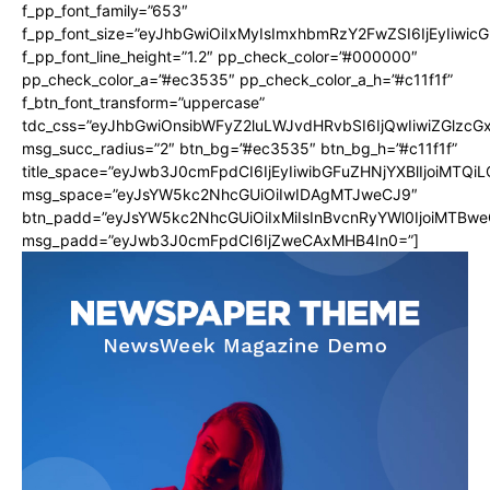
f_pp_font_family=”653″
f_pp_font_size=”eyJhbGwiOiIxMyIsImxhbmRzY2FwZSI6IjEyIiwi
f_pp_font_line_height=”1.2″ pp_check_color=”#000000″
pp_check_color_a=”#ec3535″ pp_check_color_a_h=”#c11f1f”
f_btn_font_transform=”uppercase”
tdc_css=”eyJhbGwiOnsibWFyZ2luLWJvdHRvbSI6IjQwIiwiZGlz
msg_succ_radius=”2″ btn_bg=”#ec3535″ btn_bg_h=”#c11f1f”
title_space=”eyJwb3J0cmFpdCI6IjEyIiwibGFuZHNjYXBlIjoiMTQi
msg_space=”eyJsYW5kc2NhcGUiOiIwIDAgMTJweCJ9″
btn_padd=”eyJsYW5kc2NhcGUiOiIxMiIsInBvcnRyYWl0IjoiMTBwe
msg_padd=”eyJwb3J0cmFpdCI6IjZweCAxMHB4In0=”]