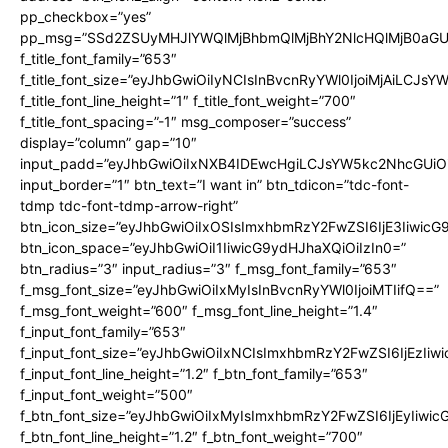
pp_checkbox=”yes”
pp_msg=”SSd2ZSUyMHJlYWQlMjBhbmQlMjBhY2NlcHQlMjB0aGU
f_title_font_family=”653″
f_title_font_size=”eyJhbGwiOiIyNCIsInBvcnRyYWl0IjoiMjAiLCJs
f_title_font_line_height=”1″ f_title_font_weight=”700″
f_title_font_spacing=”-1″ msg_composer=”success”
display=”column” gap=”10″
input_padd=”eyJhbGwiOiIxNXB4IDEwcHgiLCJsYW5kc2NhcGUiO
input_border=”1″ btn_text=”I want in” btn_tdicon=”tdc-font-
tdmp tdc-font-tdmp-arrow-right”
btn_icon_size=”eyJhbGwiOiIxOSIsImxhbmRzY2FwZSI6IjE3Iiwic
btn_icon_space=”eyJhbGwiOiI1IiwicG9ydHJhaXQiOiIzIn0=”
btn_radius=”3″ input_radius=”3″ f_msg_font_family=”653″
f_msg_font_size=”eyJhbGwiOiIxMyIsInBvcnRyYWl0IjoiMTIifQ==”
f_msg_font_weight=”600″ f_msg_font_line_height=”1.4″
f_input_font_family=”653″
f_input_font_size=”eyJhbGwiOiIxNCIsImxhbmRzY2FwZSI6IjEzIiw
f_input_font_line_height=”1.2″ f_btn_font_family=”653″
f_input_font_weight=”500″
f_btn_font_size=”eyJhbGwiOiIxMyIsImxhbmRzY2FwZSI6IjEyIiwi
f_btn_font_line_height=”1.2″ f_btn_font_weight=”700″